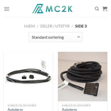
Skip
to
content
HJEM
/
DELER / UTSTYR
/
SIDE 3
KABLER OG SENSORER
KABLER OG SENSORER
Autoterm
Autoterm