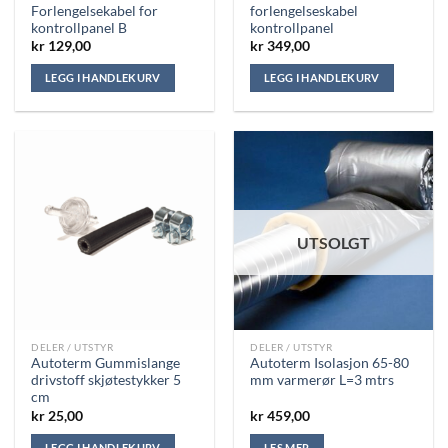
Forlengelsekabel for
forlengelseskabel
kontrollpanel B
kontrollpanel
kr
129,00
kr
349,00
LEGG I HANDLEKURV
LEGG I HANDLEKURV
UTSOLGT
DELER / UTSTYR
DELER / UTSTYR
Autoterm Gummislange
Autoterm Isolasjon 65-80
drivstoff skjøtestykker 5
mm varmerør L=3 mtrs
cm
kr
25,00
kr
459,00
LEGG I HANDLEKURV
LES MER