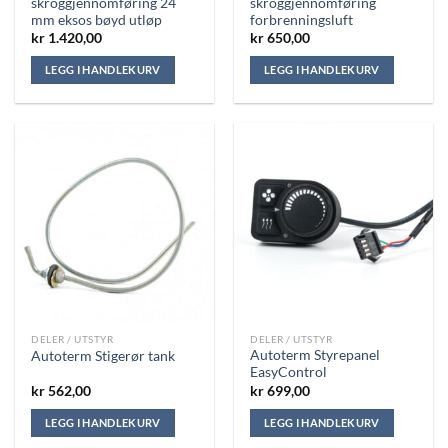
skroggjennomføring 24
skroggjennomføring
mm eksos bøyd utløp
forbrenningsluft
kr
1.420,00
kr
650,00
LEGG I HANDLEKURV
LEGG I HANDLEKURV
DELER / UTSTYR
DELER / UTSTYR
Autoterm Styrepanel
Autoterm Stigerør tank
EasyControl
kr
562,00
kr
699,00
LEGG I HANDLEKURV
LEGG I HANDLEKURV