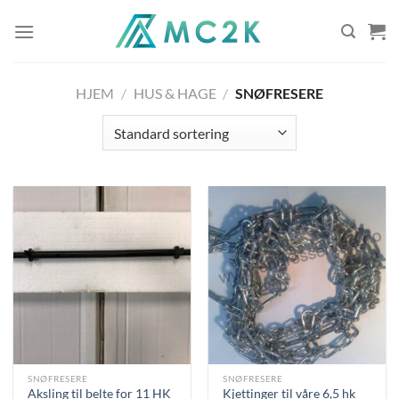
Skip
to
content
HJEM
/
HUS & HAGE
/
SNØFRESERE
SNØFRESERE
SNØFRESERE
Aksling til belte for 11 HK
Kjettinger til våre 6,5 hk