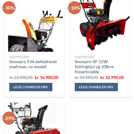
-30%
-18%
SNØFRESERE
SNØFRESERE
Snowpro 9 hk beltedrevet
Snowpro SP-15W
snøfreser, ny modell
tvillinghjul og 108cm
freserbredde
Opprinnelig
Nåværende
Opprinnelig
Nåvæ
kr
23.990,00
kr
16.900,00
kr
39.990,00
kr
32.990,00
pris
pris
pris
pris
var:
er:
var:
er:
LEGG I HANDLEKURV
LEGG I HANDLEKURV
kr 23.990,00.
kr 16.900,00.
kr 39.990,00.
kr 32
-29%