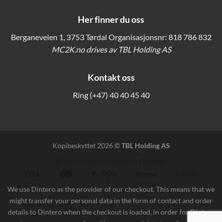
Her finner du oss
Berganeveien 1, 3753 Tørdal Organisasjonsnr: 818 786 832
MC2K.no drives av TBL Holding AS
Kontakt oss
Ring
(+47) 40 40 45 40
Kopibeskyttet 2026 ©
TBL Holding AS
We use Dintero as the provider of our checkout. This means that we
might transfer your personal data in the form of contact and order
details to Dintero when the checkout is loaded, in order for Dintero