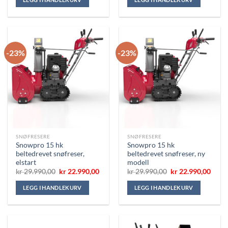
kr 2.798,00.
kr 2.298
-23%
-23%
SNØFRESERE
SNØFRESERE
Snowpro 15 hk
Snowpro 15 hk
beltedrevet snøfreser,
beltedrevet snøfreser, ny
elstart
modell
Opprinnelig
Nåværende
Opprinnelig
Nåvæ
kr
29.990,00
kr
22.990,00
kr
29.990,00
kr
22.990,00
pris
pris
pris
pris
var:
er:
var:
er:
LEGG I HANDLEKURV
LEGG I HANDLEKURV
kr 29.990,00.
kr 22.990,00.
kr 29.990,00.
kr 22