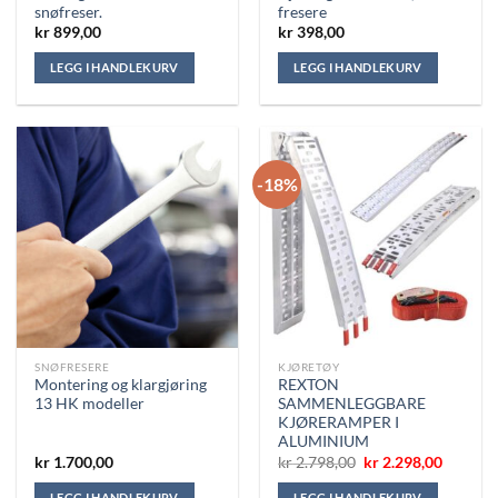
snøfreser.
fresere
kr
899,00
kr
398,00
LEGG I HANDLEKURV
LEGG I HANDLEKURV
-18%
SNØFRESERE
KJØRETØY
Montering og klargjøring
REXTON
13 HK modeller
SAMMENLEGGBARE
KJØRERAMPER I
ALUMINIUM
Opprinnelig
Nåvære
kr
1.700,00
kr
2.798,00
kr
2.298,00
pris
pris
var:
er:
LEGG I HANDLEKURV
LEGG I HANDLEKURV