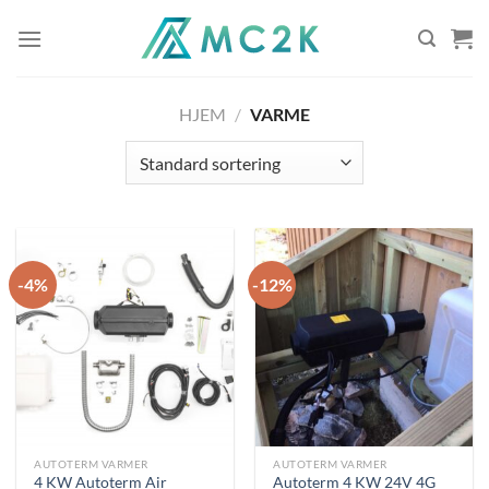
Skip
to
content
HJEM
/
VARME
-4%
-12%
AUTOTERM VARMER
AUTOTERM VARMER
4 KW Autoterm Air
Autoterm 4 KW 24V 4G