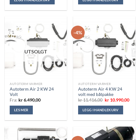
kr 14.821,00.
kr 12.990,00.
-4%
UTSOLGT
AUTOTERM VARMER
AUTOTERM VARMER
Autoterm Air 2 KW 24
Autoterm Air 4 KW 24
Volt
volt med båtpakke
Opprinnelig
Nåvæ
Fra:
kr
6.490,00
kr
11.416,00
kr
10.990,00
pris
pris
var:
er:
LES MER
LEGG I HANDLEKURV
kr 11.416,00.
kr 10