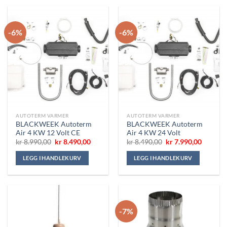
-6%
-6%
AUTOTERM VARMER
AUTOTERM VARMER
BLACKWEEK Autoterm
BLACKWEEK Autoterm
Air 4 KW 12 Volt CE
Air 4 KW 24 Volt
Opprinnelig
Nåværende
Opprinnelig
Nåvære
kr
8.990,00
kr
8.490,00
kr
8.490,00
kr
7.990,00
pris
pris
pris
pris
var:
er:
var:
er:
LEGG I HANDLEKURV
LEGG I HANDLEKURV
kr 8.990,00.
kr 8.490,00.
kr 8.490,00.
kr 7.990
-7%