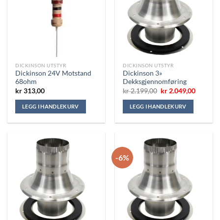
DICKINSON UTSTYR
DICKINSON UTSTYR
Dickinson 24V Motstand
Dickinson 3»
68ohm
Dekksgjennomføring
Opprinnelig
Nåvære
kr
313,00
kr
2.199,00
kr
2.049,00
pris
pris
var:
er:
LEGG I HANDLEKURV
LEGG I HANDLEKURV
kr 2.199,00.
kr 2.049
-6%