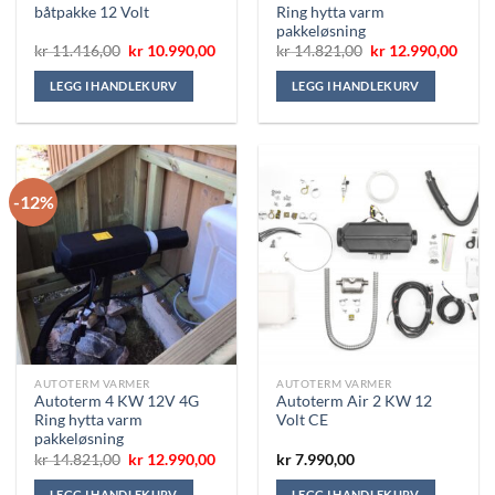
båtpakke 12 Volt
Ring hytta varm
pakkeløsning
Opprinnelig
Nåværende
Opprinnelig
Nåvæ
kr
11.416,00
kr
10.990,00
kr
14.821,00
kr
12.990,00
pris
pris
pris
pris
var:
er:
var:
er:
LEGG I HANDLEKURV
LEGG I HANDLEKURV
kr 11.416,00.
kr 10.990,00.
kr 14.821,00.
kr 12
-12%
AUTOTERM VARMER
AUTOTERM VARMER
Autoterm 4 KW 12V 4G
Autoterm Air 2 KW 12
Ring hytta varm
Volt CE
pakkeløsning
Opprinnelig
Nåværende
kr
14.821,00
kr
12.990,00
kr
7.990,00
pris
pris
var:
er:
LEGG I HANDLEKURV
LEGG I HANDLEKURV