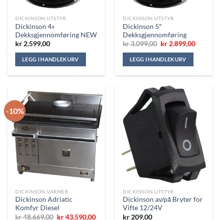
DICKINSON UTSTYR
DICKINSON UTSTYR
Dickinson 4»
Dickinson 5″
Dekksgjennomføring NEW
Dekksgjennomføring
Opprinnelig
Nåvære
kr
2.599,00
kr
3.099,00
kr
2.899,00
pris
pris
var:
er:
LEGG I HANDLEKURV
LEGG I HANDLEKURV
kr 3.099,00.
kr 2.899
-10%
DICKINSON VARMER
DICKINSON UTSTYR
Dickinson Adriatic
Dickinson av/på Bryter for
Komfyr Diesel
Vifte 12/24V
Opprinnelig
Nåværende
kr
48.669,00
kr
43.590,00
kr
209,00