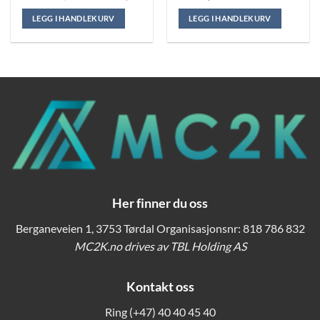
pris
pris
var:
er:
LEGG I HANDLEKURV
LEGG I HANDLEKURV
kr 48.669,00.
kr 43.590,00.
Her finner du oss
Berganeveien 1, 3753 Tørdal Organisasjonsnr: 818 786 832
MC2K.no drives av TBL Holding AS
Kontakt oss
Ring
(+47) 40 40 45 40