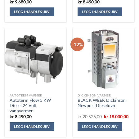
kr
9.680,00
kr
8.490,00
LEGG I HANDLEKURV
LEGG I HANDLEKURV
-12%
AUTOTERM VARMER
DICKINSON VARMER
Autoterm Flow 5 KW
BLACK WEEK Dickinson
Diesel 24 Volt,
Newport Dieselovn
vannvarmer
Opprinnelig
Nåvæ
kr
8.490,00
kr
20.526,00
kr
18.000,00
pris
pris
var:
er:
LEGG I HANDLEKURV
LEGG I HANDLEKURV
kr 20.526,00.
kr 18