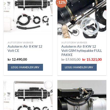
-12%
AUTOTERM VARMER
AUTOTERM VARMER
Autoterm Air 8 KW 12
Autoterm Air 8 KW 12
Volt CE
Volt GSM hyttepakke FULL
PAKKE
Opprinnelig
Nåvæ
kr
12.490,00
kr
17.501,00
kr
15.321,00
pris
pris
var:
er:
LEGG I HANDLEKURV
LEGG I HANDLEKURV
kr 17.501,00.
kr 15