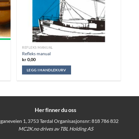
REFLEKS MANUAL
Refleks manual
kr
0,00
LEGG I HANDLEKURV
Her finner du oss
ganeveien 1, 3753 Tørdal Organisasjonsnr: 818 786 832
MC2K.no drives av TBL Holding AS