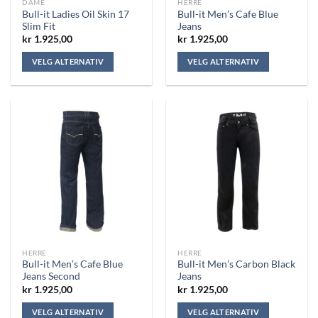
DAME
HERRE
Bull-it Ladies Oil Skin 17
Bull-it Men’s Cafe Blue
Slim Fit
Jeans
kr
1.925,00
kr
1.925,00
VELG ALTERNATIV
VELG ALTERNATIV
Dette
Dette
produktet
produktet
har
har
flere
flere
varianter.
varianter.
Alternativene
Alternativene
kan
kan
velges
velges
på
på
produktsiden
produktsiden
HERRE
HERRE
Bull-it Men’s Cafe Blue
Bull-it Men’s Carbon Black
Jeans Second
Jeans
kr
1.925,00
kr
1.925,00
VELG ALTERNATIV
VELG ALTERNATIV