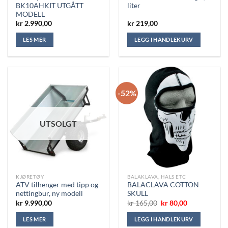
BK10AHKIT UTGÅTT
liter
MODELL
kr
2.990,00
kr
219,00
LES MER
LEGG I HANDLEKURV
-52%
UTSOLGT
KJØRETØY
BALAKLAVA, HALS ETC
ATV tilhenger med tipp og
BALACLAVA COTTON
nettingbur, ny modell
SKULL
Opprinnelig
Nåværende
kr
9.990,00
kr
165,00
kr
80,00
pris
pris
var:
er:
LES MER
LEGG I HANDLEKURV
kr 165,00.
kr 80,00.