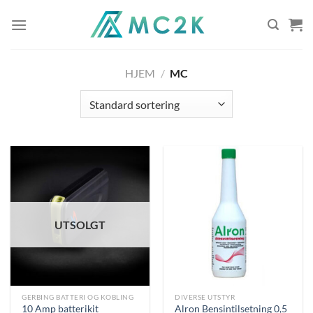
Skip
to
content
HJEM
/
MC
UTSOLGT
GERBING BATTERI OG KOBLING
DIVERSE UTSTYR
10 Amp batterikit
Alron Bensintilsetning 0,5