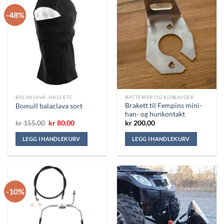
-48%
BALAKLAVA, HALS ETC
BATTERIER OG KOBLINGER
Brakett til Fempins mini-
Bomull balaclava sort
han- og hunkontakt
Opprinnelig
Nåværende
kr
155,00
kr
80,00
kr
200,00
pris
pris
var:
er:
LEGG I HANDLEKURV
LEGG I HANDLEKURV
kr 155,00.
kr 80,00.
-10%