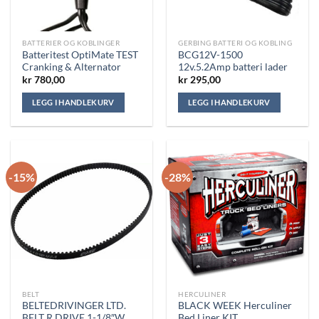
BATTERIER OG KOBLINGER
GERBING BATTERI OG KOBLING
Batteritest OptiMate TEST
BCG12V-1500
Cranking & Alternator
12v.5.2Amp batteri lader
kr
780,00
kr
295,00
LEGG I HANDLEKURV
LEGG I HANDLEKURV
-15%
-28%
BELT
HERCULINER
BELTEDRIVINGER LTD.
BLACK WEEK Herculiner
BELT R.DRIVE 1-1/8″W
Bed Liner KIT