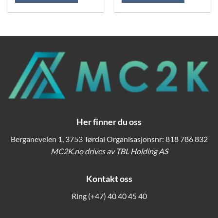
Dette
Dette
produktet
produktet
har
har
flere
flere
varianter.
varianter.
Alternativene
Alternativene
kan
kan
velges
velges
på
på
produktsiden
produktsiden
Her finner du oss
Berganeveien 1, 3753 Tørdal Organisasjonsnr: 818 786 832
MC2K.no drives av TBL Holding AS
Kontakt oss
Ring
(+47) 40 40 45 40