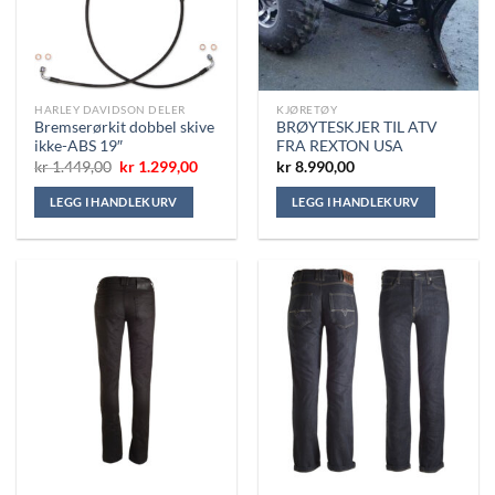
HARLEY DAVIDSON DELER
KJØRETØY
Bremserørkit dobbel skive
BRØYTESKJER TIL ATV
ikke-ABS 19″
FRA REXTON USA
Opprinnelig
Nåværende
kr
1.449,00
kr
1.299,00
kr
8.990,00
pris
pris
var:
er:
LEGG I HANDLEKURV
LEGG I HANDLEKURV
kr 1.449,00.
kr 1.299,00.