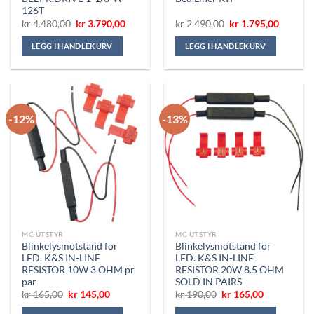
126T
Opprinnelig
Nåværende
Opprinnelig
Nåvære
kr
4.480,00
kr
3.790,00
kr
2.490,00
kr
1.795,00
pris
pris
pris
pris
var:
er:
var:
er:
LEGG I HANDLEKURV
LEGG I HANDLEKURV
kr 4.480,00.
kr 3.790,00.
kr 2.490,00.
kr 1.795
-12%
-13%
MC-UTSTYR
MC-UTSTYR
Blinkelysmotstand for
Blinkelysmotstand for
LED. K&S IN-LINE
LED. K&S IN-LINE
RESISTOR 10W 3 OHM pr
RESISTOR 20W 8.5 OHM
par
SOLD IN PAIRS
Opprinnelig
Nåværende
Opprinnelig
Nåværende
kr
165,00
kr
145,00
kr
190,00
kr
165,00
pris
pris
pris
pris
var:
er:
var:
er: