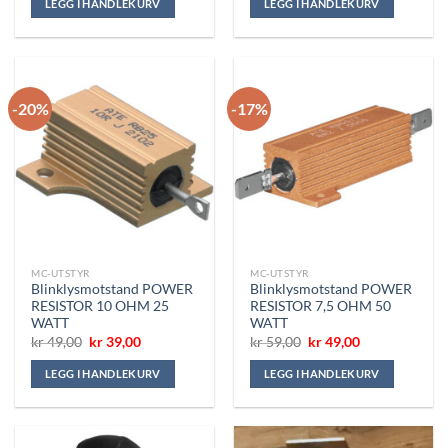
LEGG I HANDLEKURV
LEGG I HANDLEKURV
kr 165,00.
kr 145,00.
kr 190,00.
kr 165,00.
-20%
-17%
MC-UTSTYR
MC-UTSTYR
Blinklysmotstand POWER
Blinklysmotstand POWER
RESISTOR 10 OHM 25
RESISTOR 7,5 OHM 50
WATT
WATT
Opprinnelig
Nåværende
Opprinnelig
Nåværende
kr
49,00
kr
39,00
kr
59,00
kr
49,00
pris
pris
pris
pris
var:
er:
var:
er:
LEGG I HANDLEKURV
LEGG I HANDLEKURV
kr 49,00.
kr 39,00.
kr 59,00.
kr 49,00.