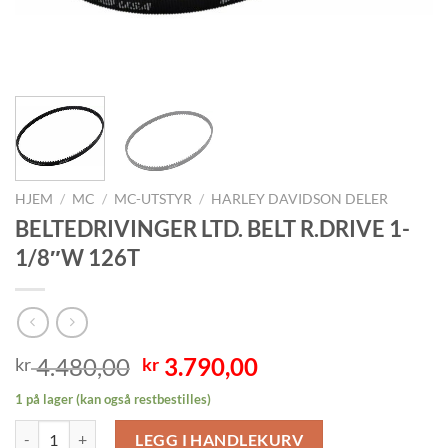
HJEM
/
MC
/
MC-UTSTYR
/
HARLEY DAVIDSON DELER
BELTEDRIVINGER LTD. BELT R.DRIVE 1-
1/8″W 126T
Opprinnelig
Nåværende
4.480,00
3.790,00
kr
kr
pris
pris
1 på lager (kan også restbestilles)
var:
er:
BELTEDRIVINGER LTD. BELT R.DRIVE 1-1/8"W 126T antall
kr 4.480,00.
kr 3.790,00.
LEGG I HANDLEKURV