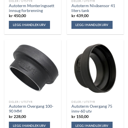
DELER / UTSTYR
DELER / UTSTYR
Autoterm Monteringssett
Autoterm Nivåsensor 41
innsug forbrenning
liters tank
kr
450,00
kr
439,00
LEGG I HANDLEKURV
LEGG I HANDLEKURV
DELER / UTSTYR
DELER / UTSTYR
Autoterm Overgang 100-
Autoterm Overgang 75
90 MM
innv-60 utv
kr
228,00
kr
150,00
LEGG I HANDLEKURV
LEGG I HANDLEKURV