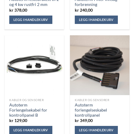
og 4 kw rustfri 2 mm
forbrenning
kr
378,00
kr
240,00
LEGG I HANDLEKURV
LEGG I HANDLEKURV
KABLER OG SENSORER
KABLER OG SENSORER
Autoterm
Autoterm
Forlengelsekabel for
forlengelseskabel
kontrollpanel B
kontrollpanel
kr
129,00
kr
349,00
LEGG I HANDLEKURV
LEGG I HANDLEKURV