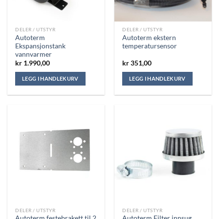
DELER / UTSTYR
DELER / UTSTYR
Autoterm
Autoterm ekstern
Ekspansjonstank
temperatursensor
vannvarmer
kr
1.990,00
kr
351,00
LEGG I HANDLEKURV
LEGG I HANDLEKURV
DELER / UTSTYR
DELER / UTSTYR
Autoterm festebrakett til 2
Autoterm Filter innsug