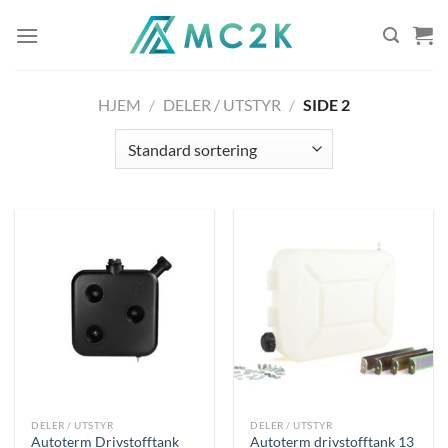
Skip
to
content
HJEM
/
DELER / UTSTYR
/
SIDE 2
DELER / UTSTYR
DELER / UTSTYR
Autoterm Drivstofftank
Autoterm drivstofftank 13