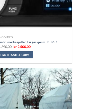
IO VIDEO
atic mediaspiller, fargeskjerm. DEMO
Opprinnelig
Nåværende
.290,00
kr
2.500,00
pris
pris
var:
er:
LEGG I HANDLEKURV
kr 6.290,00.
kr 2.500,00.