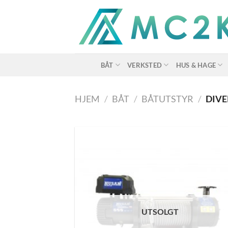
Skip
to
content
BÅT
VERKSTED
HUS & HAGE
HJEM
/
BÅT
/
BÅTUTSTYR
/
DIVE
UTSOLGT