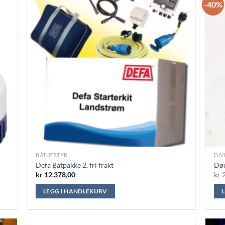
-40%
BÅTUTSTYR
DIV
Defa Båtpakke 2, fri frakt
Dø
kr
12.378,00
kr
2
LEGG I HANDLEKURV