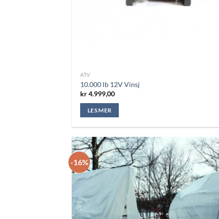
ATV
10.000 lb 12V Vinsj
kr
4.999,00
LES MER
-16%