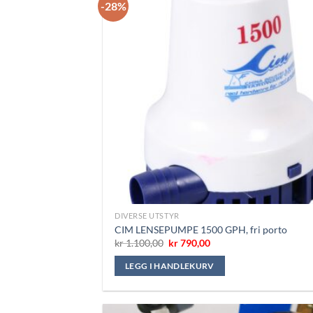
-28%
DIVERSE UTSTYR
CIM LENSEPUMPE 1500 GPH, fri porto
Opprinnelig
Nåværende
kr
1.100,00
kr
790,00
pris
pris
var:
er:
LEGG I HANDLEKURV
kr 1.100,00.
kr 790,00.