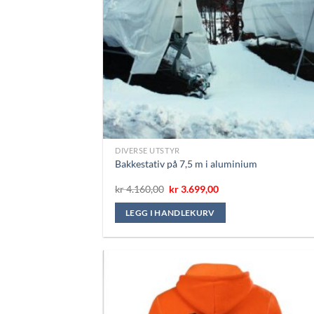
DIVERSE UTSTYR
Bakkestativ på 7,5 m i aluminium
Opprinnelig
Nåværende
kr
4.160,00
kr
3.699,00
pris
pris
var:
er:
LEGG I HANDLEKURV
kr 4.160,00.
kr 3.699,00.