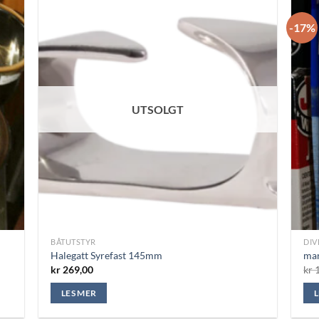
-17%
UTSOLGT
BÅTUTSTYR
DIV
Halegatt Syrefast 145mm
mar
kr
269,00
kr
1
LES MER