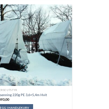
ERSE UTSTYR
senning 220g PE 3,6×5,4m Hvit
93,00
LEGG I HANDLEKURV