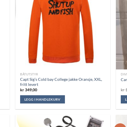
BÅTUTSTYR
DIV
Capt Sig’s Cold bay College jakke Oransje, XXL,
Car
fritt levert
kr
349,00
kr
1
LEGG I HANDLEKURV