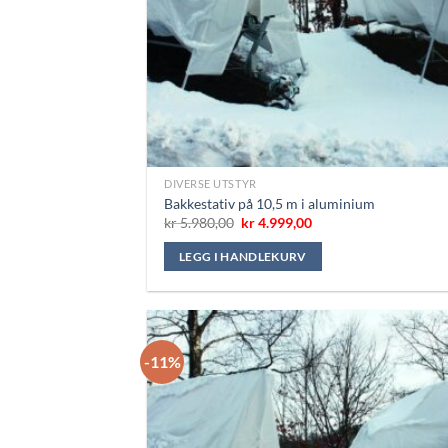
DIVERSE UTSTYR
Bakkestativ på 10,5 m i aluminium
Opprinnelig
Nåværende
kr
5.980,00
kr
4.999,00
pris
pris
var:
er:
LEGG I HANDLEKURV
kr 5.980,00.
kr 4.999,00.
-11%