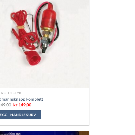
ERSE UTSTYR
dmannsknapp komplett
Opprinnelig
Nåværende
49,00
kr
149,00
pris
pris
var:
er:
LEGG I HANDLEKURV
kr 249,00.
kr 149,00.