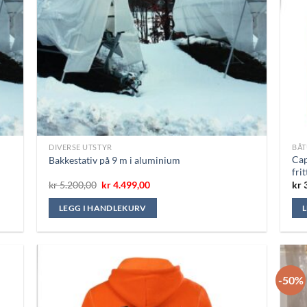
DIVERSE UTSTYR
BÅT
Cap
Bakkestativ på 9 m i aluminium
frit
Opprinnelig
Nåværende
kr
5.200,00
kr
4.499,00
kr
3
pris
pris
var:
er:
LEGG I HANDLEKURV
kr 5.200,00.
kr 4.499,00.
-50%