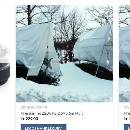
DIVERSE UTSTYR
DIV
Presenning 220g PE 2,5×3,6m Hvit
Pre
kr
229,00
kr
4
LEGG I HANDLEKURV