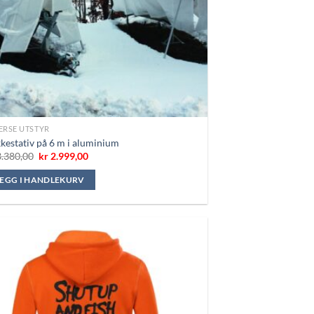
ERSE UTSTYR
kestativ på 6 m i aluminium
Opprinnelig
Nåværende
.380,00
kr
2.999,00
pris
pris
var:
er:
LEGG I HANDLEKURV
kr 3.380,00.
kr 2.999,00.