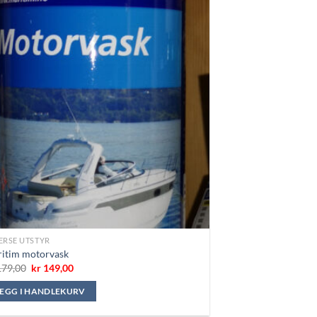
ERSE UTSTYR
itim motorvask
Opprinnelig
Nåværende
79,00
kr
149,00
pris
pris
var:
er:
LEGG I HANDLEKURV
kr 179,00.
kr 149,00.