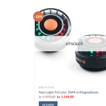
-18%
UTSOLGT
BÅTUTSTYR
Navi Light TriColor 2NM m/Magnetfeste
Opprinnelig
Nåværende
kr
1.399,00
kr
1.149,00
pris
pris
var:
er:
LES MER