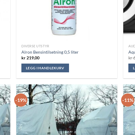
DIVERSE UTSTYR
AUD
Alron Bensintilsetning 0,5 liter
Aqu
kr
219,00
kr
6
LEGG I HANDLEKURV
-19%
-11%