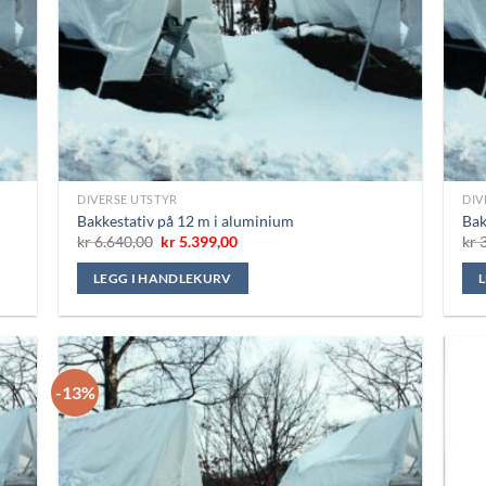
DIVERSE UTSTYR
DIV
Bakkestativ på 12 m i aluminium
Bak
Opprinnelig
Nåværende
kr
6.640,00
kr
5.399,00
kr
3
pris
pris
var:
er:
LEGG I HANDLEKURV
kr 6.640,00.
kr 5.399,00.
-13%