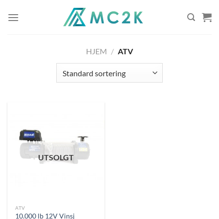
Skip
to
content
HJEM
/
ATV
UTSOLGT
ATV
10.000 lb 12V Vinsj