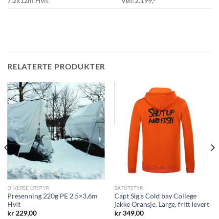
7,2x12m Hvit
Veil:2.199,-
RELATERTE PRODUKTER
DIVERSE UTSTYR
BÅTUTSTYR
Presenning 220g PE 2,5×3,6m
Capt Sig’s Cold bay College
Hvit
jakke Oransje, Large, fritt levert
de
kr
229,00
kr
349,00