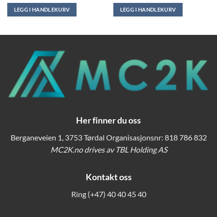
LEGG I HANDLEKURV
LEGG I HANDLEKURV
00.
Her finner du oss
Berganeveien 1, 3753 Tørdal Organisasjonsnr: 818 786 832
MC2K.no drives av TBL Holding AS
Kontakt oss
Ring
(+47) 40 40 45 40