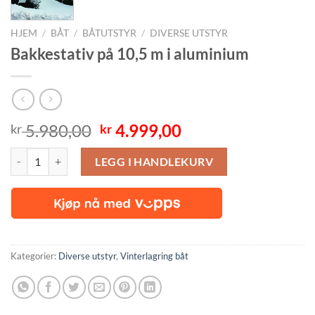
HJEM
/
BÅT
/
BÅTUTSTYR
/
DIVERSE UTSTYR
Bakkestativ på 10,5 m i aluminium
Opprinnelig
Nåværende
5.980,00
4.999,00
kr
kr
pris
pris
Bakkestativ på 10,5 m i aluminium antall
var:
er:
LEGG I HANDLEKURV
kr 5.980,00.
kr 4.999,00.
Kategorier:
Diverse utstyr
,
Vinterlagring båt