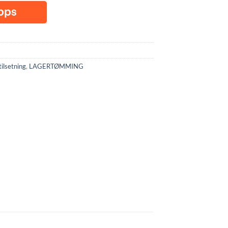
tilsetning
,
LAGERTØMMING