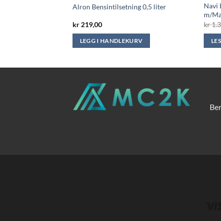
Navi 
e XL (90+kg)
Alron Bensintilsetning 0,5 liter
m/Ma
elig
Nåværende
0
kr
219,00
kr
1.3
pris
er:
KURV
LEGG I HANDLEKURV
LE
0.
kr 269,00.
Ber