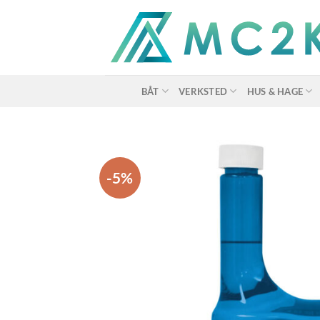
Skip
to
content
BÅT
VERKSTED
HUS & HAGE
-5%