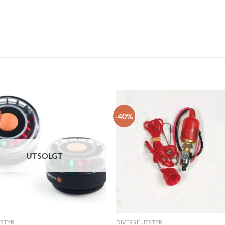
-40%
UTSOLGT
TSTYR
DIVERSE UTSTYR