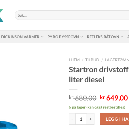
Søk
etter:
DICKINSON VARMER
PYRO BYSSEOVN
REFLEKS BÅTOVN
HJEM
/
TILBUD
/
LAGERTØM
Startron drivstof
liter diesel
Opprinne
680,00
649,00
kr
kr
pris
6 på lager (kan også restbestilles)
var:
Startron drivstoffbehandling opp ti
kr 680,00
LEGG I H