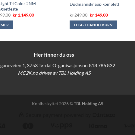
Light TriColor 2NM
Dødmannsknapp komplett
gnetfeste
Opprinnelig
Nåværende
Opprinnelig
Nåværende
99,00
kr
1.149,00
kr
249,00
kr
149,00
pris
pris
pris
pris
var:
er:
var:
er:
S MER
LEGG I HANDLEKURV
kr 1.399,00.
kr 1.149,00.
kr 249,00.
kr 149,00.
Her finner du oss
ganeveien 1, 3753 Tørdal Organisasjonsnr: 818 786 832
MC2K.no drives av TBL Holding AS
Kopibeskyttet 2026 ©
TBL Holding AS