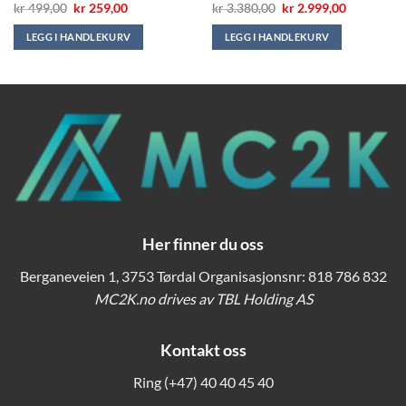
de
Opprinnelig
Nåværende
Opprinnelig
Nåværend
kr
499,00
kr
259,00
kr
3.380,00
kr
2.999,00
pris
pris
pris
pris
var:
er:
var:
er:
LEGG I HANDLEKURV
LEGG I HANDLEKURV
00.
kr 499,00.
kr 259,00.
kr 3.380,00.
kr 2.999,00
Her finner du oss
Berganeveien 1, 3753 Tørdal Organisasjonsnr: 818 786 832
MC2K.no drives av TBL Holding AS
Kontakt oss
Ring
(+47) 40 40 45 40