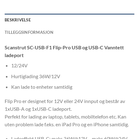
BESKRIVELSE
TILLEGGSINFORMASJON
Scanstrut SC-USB-F1 Flip-Pro USB og USB-C Vanntett
ladeport
12/24V
Hurtiglading 36W/12V
Kan lade to enheter samtidig
Flip Pro er designet for 12V eller 24V innput og består av
1xUSB-A og 1xUSB-C ladeport.
Perfekt for lading av laptop, tablets, mobiltelefon etc. Kan
uten problem lade f.eks. en iPad Pro og en iPhone samtidig.
Ladeeffekt USB-C: maks 36W@12V – maks 60W@24V