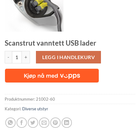
Scanstrut vanntett USB lader
Scanstrut SC-USB-F1 Flip-Pro USB og USB-C Vanntett ladeport antall
LEGG I HANDLEKURV
Produktnummer:
21002-60
Kategori:
Diverse utstyr