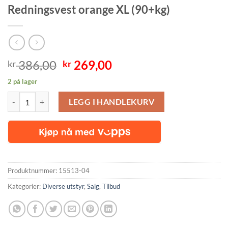
Redningsvest orange XL (90+kg)
Opprinnelig
Nåværende
386,00
269,00
kr
kr
pris
pris
2 på lager
var:
er:
Redningsvest orange XL (90+kg) antall
kr 386,00.
kr 269,00.
LEGG I HANDLEKURV
Produktnummer:
15513-04
Kategorier:
Diverse utstyr
,
Salg
,
Tilbud