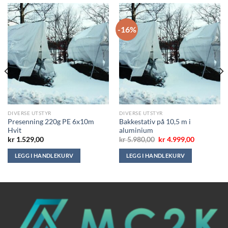
-16%
DIVERSE UTSTYR
DIVERSE UTSTYR
Presenning 220g PE 6x10m
Bakkestativ på 10,5 m i
Hvit
aluminium
Opprinnelig
Nåværend
kr
1.529,00
kr
5.980,00
kr
4.999,00
pris
pris
var:
er:
LEGG I HANDLEKURV
LEGG I HANDLEKURV
kr 5.980,00.
kr 4.999,00