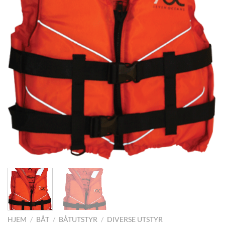
HJEM
/
BÅT
/
BÅTUTSTYR
/
DIVERSE UTSTYR