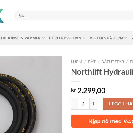
Søk
etter:
DICKINSON VARMER
PYRO BYSSEOVN
REFLEKS BÅTOVN
HJEM
/
BÅT
/
BÅTUTSTYR
/
F
Northlift Hydrau
2.299,00
kr
Northlift Hydraulikkslange 8m an
LEGG I H