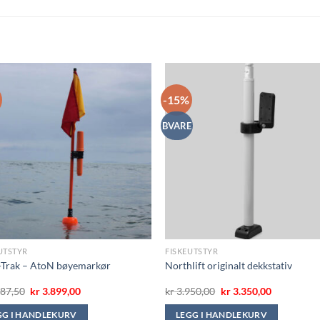
-15%
BVARE
UTSTYR
FISKEUTSTYR
-Trak – AtoN bøyemarkør
Northlift originalt dekkstativ
Opprinnelig
Nåværende
Opprinnelig
Nåværend
87,50
kr
3.899,00
kr
3.950,00
kr
3.350,00
pris
pris
pris
pris
var:
er:
var:
er:
GG I HANDLEKURV
LEGG I HANDLEKURV