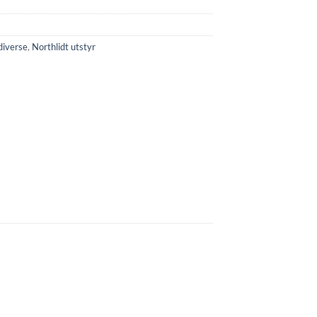
diverse
,
Northlidt utstyr