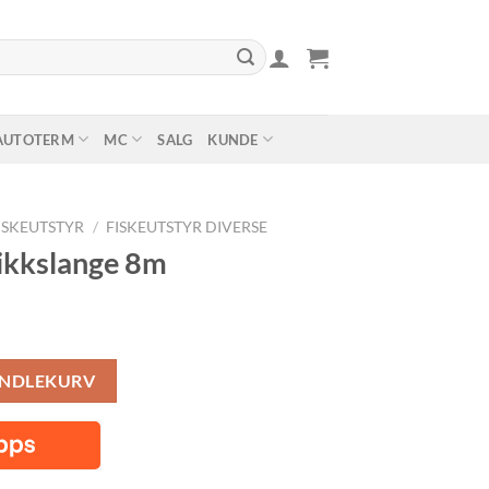
AUTOTERM
MC
SALG
KUNDE
ISKEUTSTYR
/
FISKEUTSTYR DIVERSE
likkslange 8m
tall
ANDLEKURV