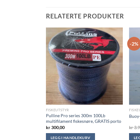
RELATERTE PRODUKTER
-2%
FISKEUTSTYR
FISKE
nehaler, 140 kg 12V,
Pulline Pro series 300m 100Lb
Buoy
multifilament fiskesnøre, GRATIS porto
nnelig
Nåværende
.799,00
kr
300,00
kr
3.9
pris
er:
KURV
LEGG I HANDLEKURV
LE