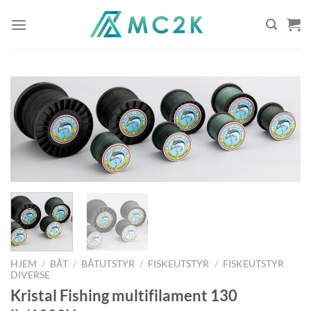
Skip
to
content
HJEM
/
BÅT
/
BÅTUTSTYR
/
FISKEUTSTYR
/
FISKEUTSTYR
DIVERSE
Kristal Fishing multifilament 130