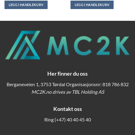
var:
er:
var:
er:
LEGG I HANDLEKURV
LEGG I HANDLEKURV
499,00.
kr 1.687,50.
kr 1.599,00.
kr 17.999,00.
kr 16.99
Her finner du oss
Berganeveien 1, 3753 Tørdal Organisasjonsnr: 818 786 832
MC2K.no drives av TBL Holding AS
Kontakt oss
Ring
(+47) 40 40 45 40