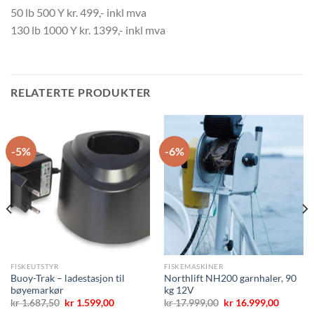
50 lb 500 Y kr. 499,- inkl mva
130 lb 1000 Y kr. 1399,- inkl mva
RELATERTE PRODUKTER
-5%
-6%
FISKEUTSTYR
FISKEMASKINER
Buoy-Trak – ladestasjon til
Northlift NH200 garnhaler, 90
bøyemarkør
kg 12V
ende
Opprinnelig
Nåværende
Opprinnelig
Nåvære
kr
1.687,50
kr
1.599,00
kr
17.999,00
kr
16.999,00
pris
pris
pris
pris