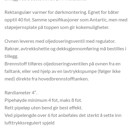
Rektangulær varmer for dørkmontering. Egnet for båter
opptil 40 fot. Samme spesifikasjoner som Antartic, men med
støpejernsplate på toppen som gir kokemuligheter.
Ovnen leveres med oljedoseringsventil med regulator.
Røkrør, avtrekkshette og dekksgjennomføring må bestilles i
tillegg.
Brennstoff tilføres oljedoseringsventilen på ovnen fra en
falltank, eller ved hjelp av en lavtrykkspumpe (følger ikke
med) direkte fra hovedbrennstofftanken.
Rørdiameter 4″.
Pipehøyde minimum 4 fot, maks 8 fot.
Rett pipeløp uten bend gir best effekt.
Ved pipelengde over 6 fot anbefales det sterkt å sette inn
lufttrykksregulert spjeld