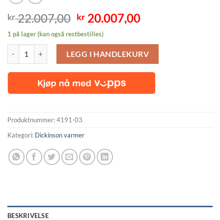
Opprinnelig
Nåværende
22.007,00
20.007,00
kr
kr
pris
pris
1 på lager (kan også restbestilles)
var:
er:
Dickinson Lofoten Dieselovn, fritt levert antall
kr 22.007,00.
kr 20.007,00.
LEGG I HANDLEKURV
Produktnummer:
4191-03
Kategori:
Dickinson varmer
BESKRIVELSE