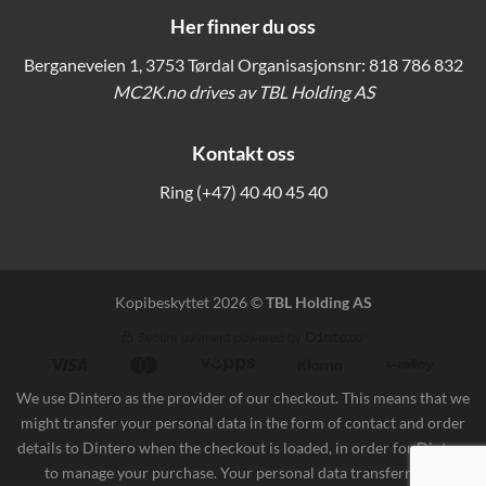
Her finner du oss
Berganeveien 1, 3753 Tørdal Organisasjonsnr: 818 786 832
MC2K.no drives av TBL Holding AS
Kontakt oss
Ring
(+47) 40 40 45 40
Kopibeskyttet 2026 ©
TBL Holding AS
We use Dintero as the provider of our checkout. This means that we
might transfer your personal data in the form of contact and order
details to Dintero when the checkout is loaded, in order for Dintero
to manage your purchase. Your personal data transferred is