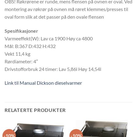
OBS! Røkrørene er runde, mens flensen på ovnen er oval. Ved
montering av røkrør på ovnen må røret klemmes/presses til
oval form slik at det passer på den ovale flensen
Spesifikasjoner
Varmeeffekt(W): Lav ca 1900 Høy ca 4800
Mål: B:367 D:432 H:432
Vekt 11,4 kg
Rørdiameter: 4″
Drivstofforbruk 24 timer: Lav 5,86l Høy 14,54l
Link til Manual Dickson dieselvarmer
RELATERTE PRODUKTER
-10%
-10%