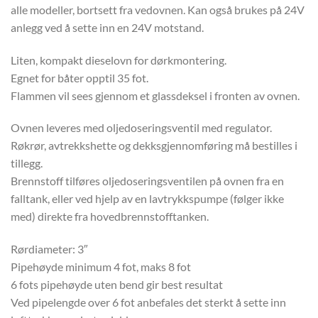
alle modeller, bortsett fra vedovnen. Kan også brukes på 24V
anlegg ved å sette inn en 24V motstand.
Liten, kompakt dieselovn for dørkmontering.
Egnet for båter opptil 35 fot.
Flammen vil sees gjennom et glassdeksel i fronten av ovnen.
Ovnen leveres med oljedoseringsventil med regulator.
Røkrør, avtrekkshette og dekksgjennomføring må bestilles i
tillegg.
Brennstoff tilføres oljedoseringsventilen på ovnen fra en
falltank, eller ved hjelp av en lavtrykkspumpe (følger ikke
med) direkte fra hovedbrennstofftanken.
Rørdiameter: 3″
Pipehøyde minimum 4 fot, maks 8 fot
6 fots pipehøyde uten bend gir best resultat
Ved pipelengde over 6 fot anbefales det sterkt å sette inn