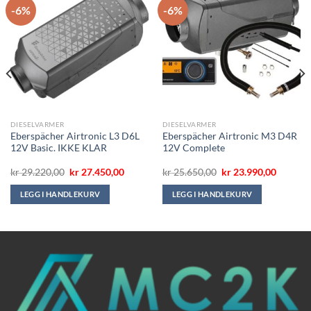
-6%
-6%
DIESELVARMER
DIESELVARMER
Eberspächer Airtronic L3 D6L
Eberspächer Airtronic M3 D4R
12V Basic. IKKE KLAR
12V Complete
de
Opprinnelig
Nåværende
Opprinnelig
Nåvære
kr
29.220,00
kr
27.450,00
kr
25.650,00
kr
23.990,00
pris
pris
pris
pris
var:
er:
var:
er:
LEGG I HANDLEKURV
LEGG I HANDLEKURV
00.
kr 29.220,00.
kr 27.450,00.
kr 25.650,00.
kr 23.99