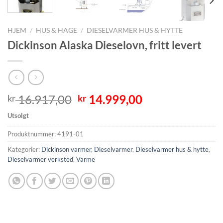
HJEM
/
HUS & HAGE
/
DIESELVARMER HUS & HYTTE
Dickinson Alaska Dieselovn, fritt levert
Opprinnelig
Nåværende
16.917,00
14.999,00
kr
kr
pris
pris
Utsolgt
var:
er:
kr 16.917,00.
kr 14.999,00.
Produktnummer:
4191-01
Kategorier:
Dickinson varmer
,
Dieselvarmer
,
Dieselvarmer hus & hytte
,
Dieselvarmer verksted
,
Varme