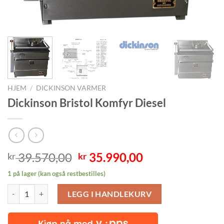
HJEM
/
DICKINSON VARMER
Dickinson Bristol Komfyr Diesel
Opprinnelig
Nåværende
39.570,00
35.990,00
kr
kr
pris
pris
1 på lager (kan også restbestilles)
var:
er:
Dickinson Bristol Komfyr Diesel antall
kr 39.570,00.
kr 35.990,00.
LEGG I HANDLEKURV