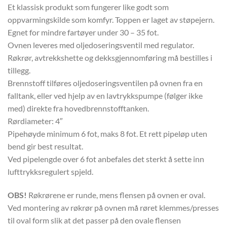
Et klassisk produkt som fungerer like godt som
oppvarmingskilde som komfyr. Toppen er laget av støpejern.
Egnet for mindre fartøyer under 30 – 35 fot.
Ovnen leveres med oljedoseringsventil med regulator.
Røkrør, avtrekkshette og dekksgjennomføring må bestilles i
tillegg.
Brennstoff tilføres oljedoseringsventilen på ovnen fra en
falltank, eller ved hjelp av en lavtrykkspumpe (følger ikke
med) direkte fra hovedbrennstofftanken.
Rørdiameter: 4″
Pipehøyde minimum 6 fot, maks 8 fot. Et rett pipeløp uten
bend gir best resultat.
Ved pipelengde over 6 fot anbefales det sterkt å sette inn
lufttrykksregulert spjeld.
OBS!
Røkrørene er runde, mens flensen på ovnen er oval.
Ved montering av røkrør på ovnen må røret klemmes/presses
til oval form slik at det passer på den ovale flensen