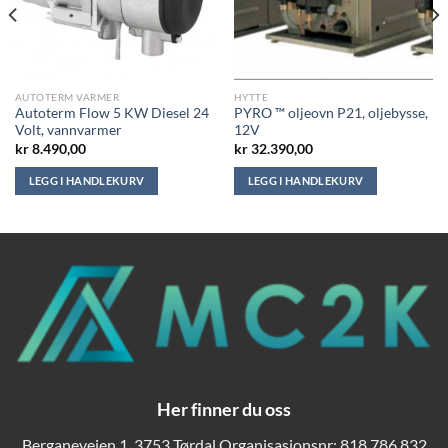
AUTOTERM VARMER
HYTTE
Autoterm Flow 5 KW Diesel 24
PYRO ™ oljeovn P21, oljebysse,
Volt, vannvarmer
12V
kr
8.490,00
kr
32.390,00
LEGG I HANDLEKURV
LEGG I HANDLEKURV
Her finner du oss
Berganeveien 1, 3753 Tørdal Organisasjonsnr: 818 786 832