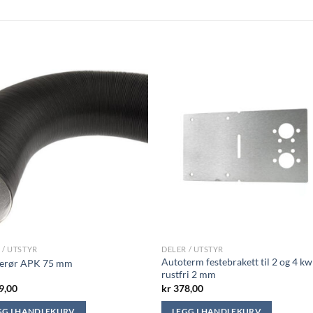
 / UTSTYR
DELER / UTSTYR
Autoterm festebrakett til 2 og 4 kw
erør APK 75 mm
rustfri 2 mm
9,00
kr
378,00
GG I HANDLEKURV
LEGG I HANDLEKURV