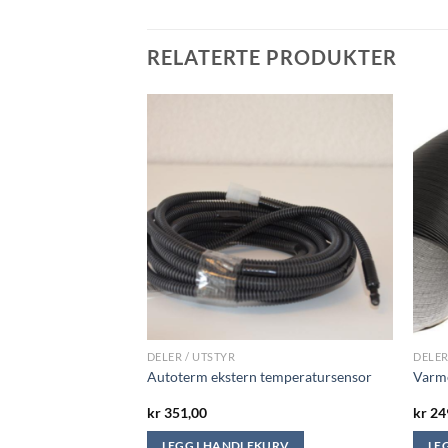
RELATERTE PRODUKTER
DELER / UTSTYR
DELER
ank 7 liter, kun tank
Autoterm ekstern temperatursensor
Varm
kr
351,00
kr
24
KURV
LEGG I HANDLEKURV
LE