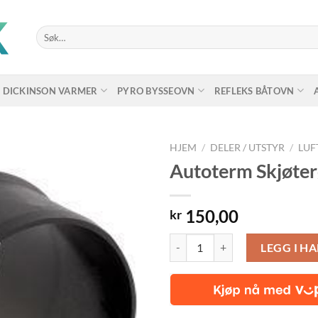
Søk
etter:
DICKINSON VARMER
PYRO BYSSEOVN
REFLEKS BÅTOVN
HJEM
/
DELER / UTSTYR
/
LUF
Autoterm Skjøter
150,00
kr
Autoterm Skjøterør luft 75 mm an
LEGG I H