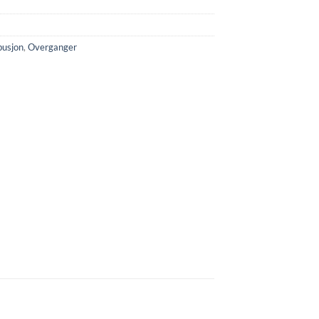
busjon
,
Overganger