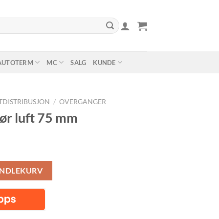
AUTOTERM
MC
SALG
KUNDE
TDISTRIBUSJON
/
OVERGANGER
ør luft 75 mm
tall
ANDLEKURV