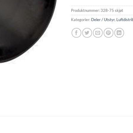
Produktnummer:
328-75 skjøt
Kategorier:
Deler / Utstyr
,
Luftdistri