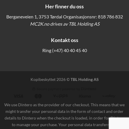
Her finner du oss
Berganeveien 1, 3753 Tørdal Organisasjonsnr: 818 786 832
MC2K.no drives av TBL Holding AS
Kontakt oss
Ring
(+47) 40 40 45 40
Kopibeskyttet 2026 ©
TBL Holding AS
We use Dintero as the provider of our checkout. This means that we
might transfer your personal data in the form of contact and order
details to Dintero when the checkout is loaded, in order for Dintero
to manage your purchase. Your personal data transferred is