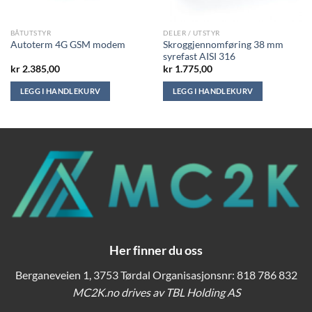
BÅTUTSTYR
DELER / UTSTYR
Skroggjennomføring 38 mm
Autoterm 4G GSM modem
syrefast AISI 316
kr
2.385,00
kr
1.775,00
LEGG I HANDLEKURV
LEGG I HANDLEKURV
Her finner du oss
Berganeveien 1, 3753 Tørdal Organisasjonsnr: 818 786 832
MC2K.no drives av TBL Holding AS