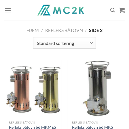
Skip
to
content
HJEM
/
REFLEKS BÅTOVN
/
SIDE 2
REFLEKS BÅTOVN
REFLEKS BÅTOVN
Refleks båtovn 66 MKMES
Refleks båtovn 66 MKS