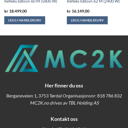
Refleks båtovn 60 M (5800 W)
Refleks båtovn 62 M (2400 W)
kr
18.499,00
kr
16.149,00
LEGG I HANDLEKURV
LEGG I HANDLEKURV
Her finner du oss
Berganeveien 1, 3753 Tørdal Organisasjonsnr: 818 786 832
MC2K.no drives av TBL Holding AS
Kontakt oss