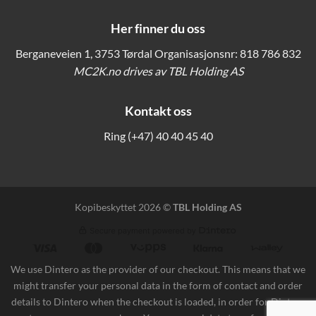
Her finner du oss
Berganeveien 1, 3753 Tørdal Organisasjonsnr: 818 786 832
MC2K.no drives av TBL Holding AS
Kontakt oss
Ring
(+47) 40 40 45 40
Kopibeskyttet 2026 ©
TBL Holding AS
We use Dintero as the provider of our checkout. This means that we
might transfer your personal data in the form of contact and order
details to Dintero when the checkout is loaded, in order for Dintero