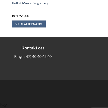
Bull-it Men’s Cargo Easy
kr
1.925,00
VELG ALTERNATIV
Dette
produktet
har
flere
Kontakt oss
varianter.
Ring
(+47) 40 40 45 40
Alternativene
kan
velges
på
produktsiden