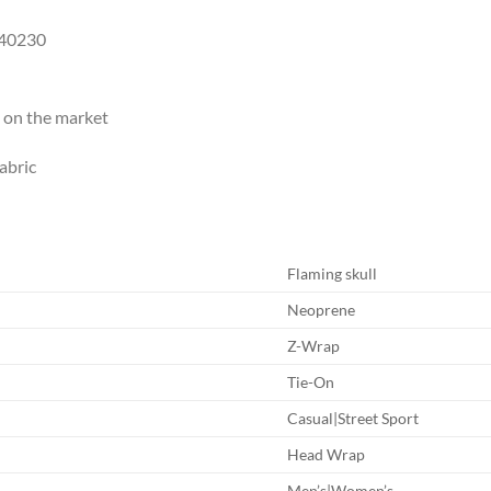
040230
 on the market
abric
Flaming skull
Neoprene
Z-Wrap
Tie-On
Casual|Street Sport
Head Wrap
Men’s|Women’s