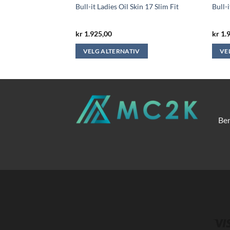
ge 17 Straight
Bull-it Ladies Oil Skin 17 Slim Fit
Bull-
kr
1.925,00
kr
1.
V
VELG ALTERNATIV
VE
Dette
Dette
produktet
produ
har
har
flere
flere
varianter.
varian
Ber
Alternativene
Alter
kan
kan
velges
velge
på
på
produktsiden
produ