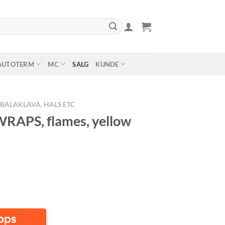
AUTOTERM
MC
SALG
KUNDE
BALAKLAVA, HALS ETC
APS, flames, yellow
lig
åværende
ris
r:
.
r 80,00.