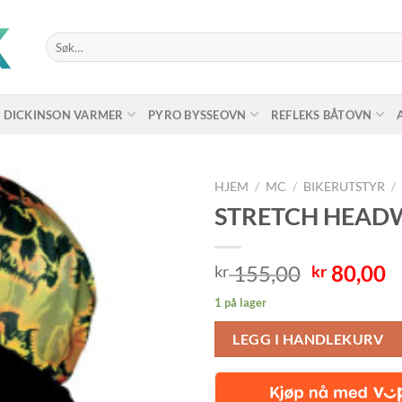
Søk
etter:
DICKINSON VARMER
PYRO BYSSEOVN
REFLEKS BÅTOVN
HJEM
/
MC
/
BIKERUTSTYR
/
STRETCH HEADWR
Opprinne
N
155,00
80,00
kr
kr
pris
p
1 på lager
var:
e
kr 155,00
k
LEGG I HANDLEKURV