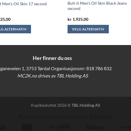
Bull-it Men’s Oil Skin Black Jeans
it Men’s Oil Skin 17 second
second
925,00
kr
1.925,00
LG ALTERNATIV
VELG ALTERNATIV
Dette
ktet
produktet
har
flere
Her finner du oss
ter.
varianter.
ganeveien 1, 3753 Tørdal Organisasjonsnr: 818 786 832
nativene
Alternativene
MC2K.no drives av TBL Holding AS
kan
s
velges
på
ktsiden
produktsiden
Kopibeskyttet 2026 ©
TBL Holding AS