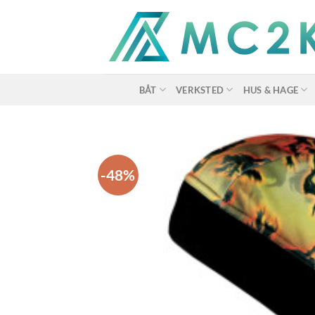
Skip
to
content
BÅT
VERKSTED
HUS & HAGE
-48%