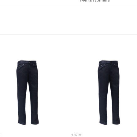
E
HERRE