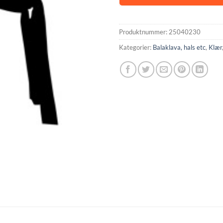
Produktnummer:
25040230
Kategorier:
Balaklava, hals etc
,
Klær