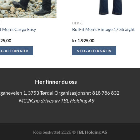
E
HERRE
it Men’s Cargo Easy
Bull-it Men’s Vintage 17 Straight
925,00
kr
1.925,00
LG ALTERNATIV
VELG ALTERNATIV
Dette
ktet
produktet
har
flere
Her finner du oss
ter.
varianter.
ganeveien 1, 3753 Tørdal Organisasjonsnr: 818 786 832
nativene
Alternativene
MC2K.no drives av TBL Holding AS
kan
s
velges
på
ktsiden
produktsiden
Kopibeskyttet 2026 ©
TBL Holding AS