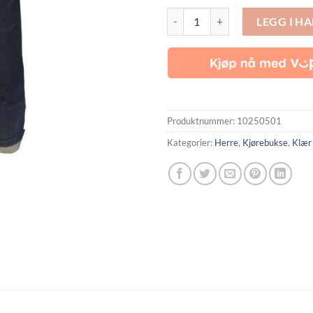
Bull-it Men's Cafe Blue Jeans Seco
LEGG I H
Produktnummer:
10250501
Kategorier:
Herre
,
Kjørebukse
,
Klær