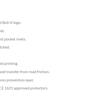
 Bull-it logo.
et.
nt pocket rivets.
itched.
ed printing.
eat transfer from road friction.
ion prevention layer.
 CE 1621 approved protectors.