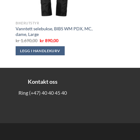
BIKERUTSTYR
Vanntett selebukse, BIBS WM PDX, MC,
dame, Large
Opprinnelig
Nåværende
kr
1.690,00
kr
890,00
pris
pris
var:
er:
LEGG I HANDLEKURV
kr 1.690,00.
kr 890,00.
Kontakt oss
Ring
(+47) 40 40 45 40