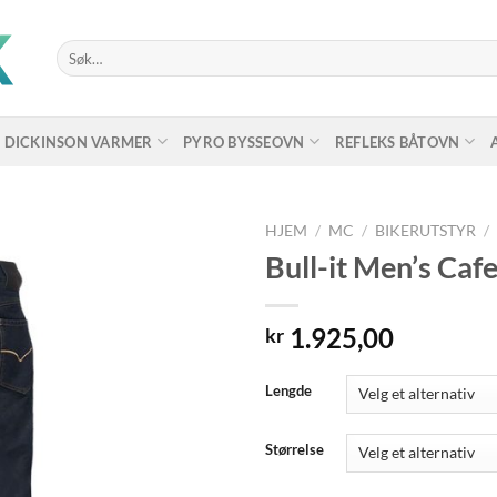
Søk
etter:
DICKINSON VARMER
PYRO BYSSEOVN
REFLEKS BÅTOVN
HJEM
/
MC
/
BIKERUTSTYR
/
Bull-it Men’s Caf
1.925,00
kr
Lengde
Størrelse