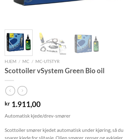
HJEM
/
MC
/
MC-UTSTYR
Scottoiler vSystem Green Bio oil
1.911,00
kr
Automatisk kjede/drev-smører
Scottoiler smører kjedet automatisk under kjøring, så du
sparer kjede for slitasje. Oljen smører, renser og avkjøler