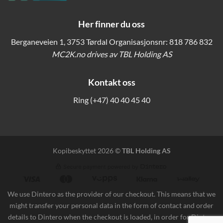
Her finner du oss
Berganeveien 1, 3753 Tørdal Organisasjonsnr: 818 786 832
MC2K.no drives av TBL Holding AS
Kontakt oss
Ring
(+47) 40 40 45 40
Kopibeskyttet 2026 ©
TBL Holding AS
We use Dintero as the provider of our checkout. This means that we
might transfer your personal data in the form of contact and order
details to Dintero when the checkout is loaded, in order for Dintero