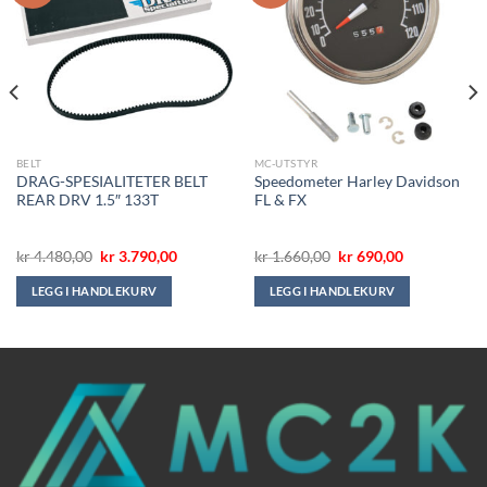
BELT
MC-UTSTYR
DRAG-SPESIALITETER BELT
Speedometer Harley Davidson
REAR DRV 1.5″ 133T
FL & FX
de
Opprinnelig
Nåværende
Opprinnelig
Nåværende
kr
4.480,00
kr
3.790,00
kr
1.660,00
kr
690,00
pris
pris
pris
pris
var:
er:
var:
er:
LEGG I HANDLEKURV
LEGG I HANDLEKURV
00.
kr 4.480,00.
kr 3.790,00.
kr 1.660,00.
kr 690,00.