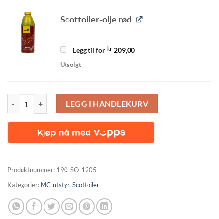
Scottoiler-olje rød
kr
Legg til for
209,00
Utsolgt
Scottoiler vSystem Green Bio oil antall
LEGG I HANDLEKURV
Produktnummer:
190-SO-1205
Kategorier:
MC-utstyr
,
Scottoiler