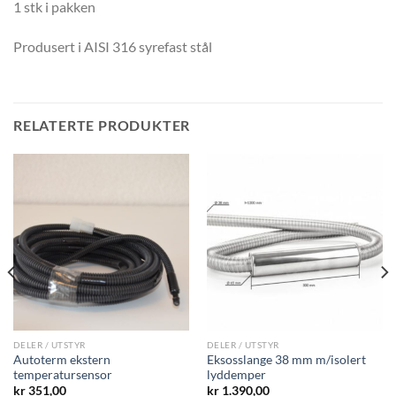
1 stk i pakken
Produsert i AISI 316 syrefast stål
RELATERTE PRODUKTER
DELER / UTSTYR
DELER / UTSTYR
Autoterm ekstern
Eksosslange 38 mm m/isolert
temperatursensor
lyddemper
kr
351,00
kr
1.390,00