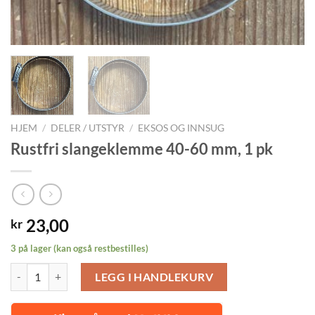
HJEM
/
DELER / UTSTYR
/
EKSOS OG INNSUG
Rustfri slangeklemme 40-60 mm, 1 pk
23,00
kr
3 på lager (kan også restbestilles)
Rustfri slangeklemme 40-60 mm, 1 pk antall
LEGG I HANDLEKURV