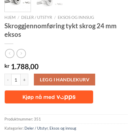
HJEM
/
DELER / UTSTYR
/
EKSOS OG INNSUG
Skroggjennomføring tykt skrog 24 mm
eksos
1.788,00
kr
Skroggjennomføring tykt skrog 24 mm eksos antall
LEGG I HANDLEKURV
Produktnummer:
351
Kategorier:
Deler / Utstyr
,
Eksos og innsug