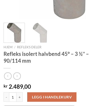
HJEM
/
REFLEKS DELER
Refleks isolert halvbend 45° – 3 ½’’ –
90/114 mm
2.489,00
kr
Refleks isolert halvbend 45° - 3 ½’’ - 90/114 mm antall
LEGG I HANDLEKURV