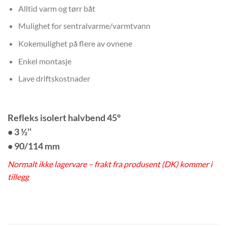
Alltid varm og tørr båt
Mulighet for sentralvarme/varmtvann
Kokemulighet på flere av ovnene
Enkel montasje
Lave driftskostnader
Refleks isolert halvbend 45°
• 3 ½’’
• 90/114 mm
Normalt ikke lagervare – frakt fra produsent (DK) kommer i
tillegg