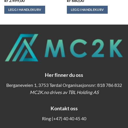
kr
2.499,00
kr
680,00
LEGG I HANDLEKURV
LEGG I HANDLEKURV
Her finner du oss
Berganeveien 1, 3753 Tørdal Organisasjonsnr: 818 786 832
MC2K.no drives av TBL Holding AS
Kontakt oss
Ring
(+47) 40 40 45 40