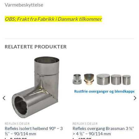
Varmebeskyttelse
OBS; Frakt fra Fabrikk i Danmark tilkommer
RELATERTE PRODUKTER
REFLEKS DELER
REFLEKS DELER
Refleks isolert helbend 90° – 3
Refleks overgang Brassman 3 ½’’
½’’ – 90/114 mm
> 4 ½’’ – 90/114 mm