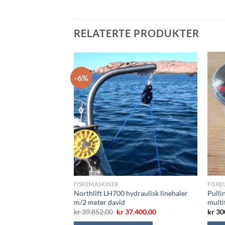
RELATERTE PRODUKTER
-6%
FISKEMASKINER
FISKE
Northlift LH700 hydraulisk linehaler
Pulli
rnhaler, 90 kg 12V
m/2 meter david
multi
nnelig
Nåværende
Opprinnelig
Nåværende
.999,00
kr
39.852,00
kr
37.400,00
kr
30
pris
pris
pris