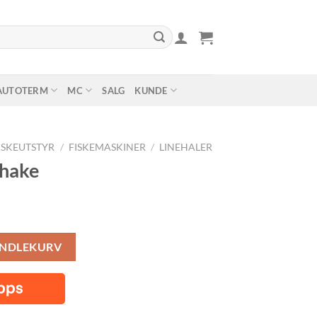
AUTOTERM
MC
SALG
KUNDE
ISKEUTSTYR
/
FISKEMASKINER
/
LINEHALER
hake
lig
Nåværende
pris
er:
ANDLEKURV
.
kr 299,00.