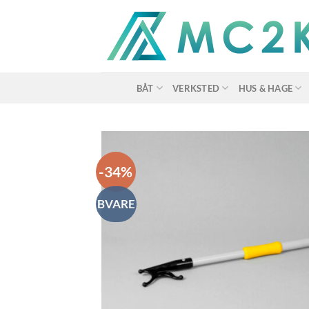
Skip
to
content
BÅT
VERKSTED
HUS & HAGE
-34%
BVARE