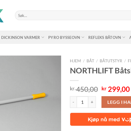
Søk
etter:
DICKINSON VARMER
PYRO BYSSEOVN
REFLEKS BÅTOVN
HJEM
/
BÅT
/
BÅTUTSTYR
/
F
NORTHLIFT Båts
Opprinne
450,00
299,00
kr
kr
pris
NORTHLIFT Båtshake antall
var:
LEGG I H
kr 450,00