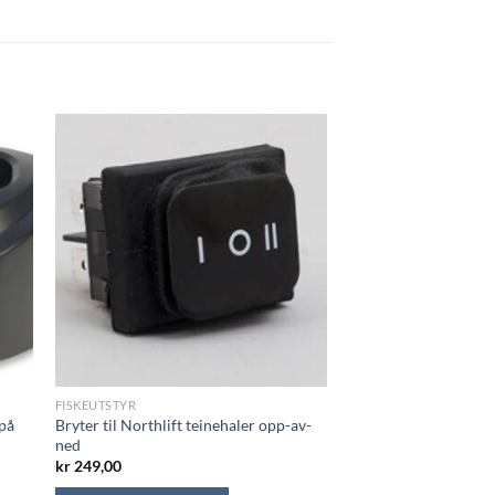
FISKEUTSTYR
på
Bryter til Northlift teinehaler opp-av-
ned
kr
249,00