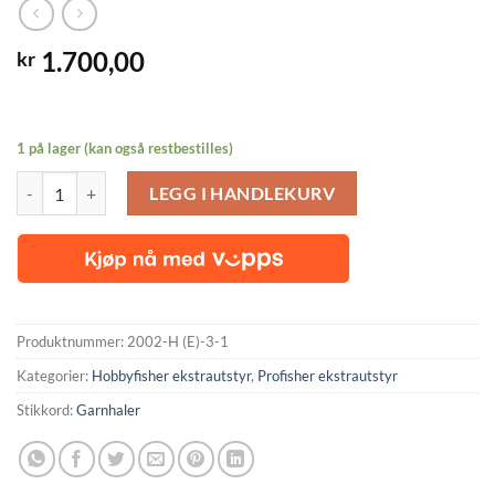
1.700,00
kr
1 på lager (kan også restbestilles)
Nedre del bom som er felles for både kort og lang bom, til Profisher P/
LEGG I HANDLEKURV
Produktnummer:
2002-H (E)-3-1
Kategorier:
Hobbyfisher ekstrautstyr
,
Profisher ekstrautstyr
Stikkord:
Garnhaler