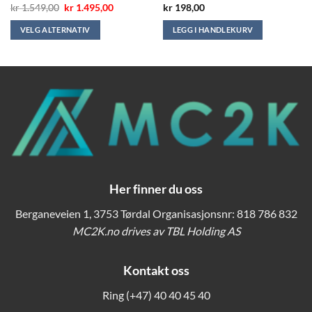
Opprinnelig
Nåværende
kr
1.549,00
kr
1.495,00
kr
198,00
pris
pris
var:
er:
VELG ALTERNATIV
LEGG I HANDLEKURV
kr 1.549,00.
kr 1.495,00.
Dette
produktet
har
flere
varianter.
Alternativene
kan
velges
på
produktsiden
Her finner du oss
Berganeveien 1, 3753 Tørdal Organisasjonsnr: 818 786 832
MC2K.no drives av TBL Holding AS
Kontakt oss
Ring
(+47) 40 40 45 40