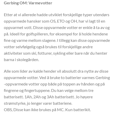
Gerbing OM: Varmevotter
Etter at vi allerede hadde utviklet forskjellige typer utendørs
oppvarmede hansker som OS, ETO og OH, har vi lagt til en
oppvarmet vott. Disse oppvarmede votter er enkle å ta av og
på. Ideell for golfspilleren, for eksempel for å holde hendene
fine og varme mellom slagene. I tillegg kan disse oppvarmede
votter selvfølgelig også brukes til forskjellige andre
aktiviteter som ski, fotturer, sykling eller bare når du henter
barna i skolegården.
Alle som lider av kalde hender vil absolutt dra nytte av disse
oppvarmede votter. Ved å bruke to batterier varmes Gerbing
-oppvarmede votter opp både på toppen av hånden og på
fingrene og fingertuppene. Du kan velge mellom tre
batterisett. 1Ah, 2Ah og 3Ah batterisett. Jo høyere
strømstyrke, jo lenger varer batteriene.
OBS, Disse kan ikke brukes på MC. Kun batterikit.