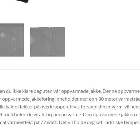
kan du ikke klare deg uten vår oppvarmede jakke. Denne oppvarme
 Vår oppvarmede jakkeforing inneholder mer enn 30 meter varmetråd 
e kalde flekker på overkroppen. Hvis torsoen din er varm, vil hen
blodet for å holde de vitale organene varme. Den oppvarmede jakken
al varmeeffekt på 77 watt. Det vil holde deg søt i arktiske temper