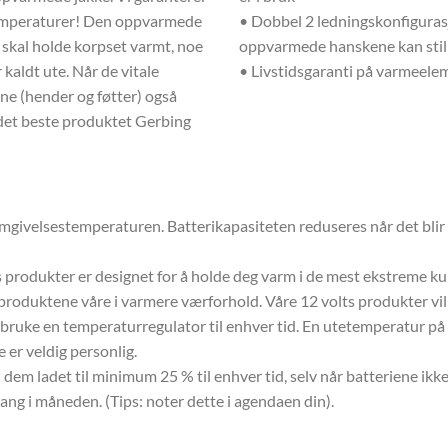
 temperaturer! Den oppvarmede
• Dobbel 2 ledningskonfigurasj
 skal holde korpset varmt, noe
oppvarmede hanskene kan stil
kaldt ute. Når de vitale
• Livstidsgaranti på varmeele
ne (hender og føtter) også
 det beste produktet Gerbing
omgivelsestemperaturen. Batterikapasiteten reduseres når det blir
lts produkter er designet for å holde deg varm i de mest ekstreme kul
produktene våre i varmere værforhold. Våre 12 volts produkter vil
 bruke en temperaturregulator til enhver tid. En utetemperatur på
er veldig personlig.
 dem ladet til minimum 25 % til enhver tid, selv når batteriene ikke e
ng i måneden. (Tips: noter dette i agendaen din).