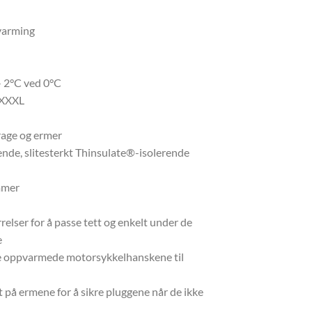
arming
- 2°C ved 0°C
– XXXL
rage og ermer
de, slitesterkt Thinsulate®-isolerende
mmer
elser for å passe tett og enkelt under de
e
de oppvarmede motorsykkelhanskene til
på ermene for å sikre pluggene når de ikke