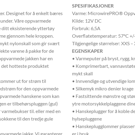
SPESIFIKASJONER
r. Designet for å enkelt bæres
Varme: MicrowirePRO® Oppv
g under. Våre oppvarmede
Kilde: 12V DC
 ditt eksisterende yttertøy
Forbruk: 6,5A
arme gjennom hele kroppen.
Overflatetemperatur: 57°C +/
mykt nylonskall som gir svært
Tilgjengelige størrelser: XXS 
ekte varene å pakke for de
EGENSKAPER
oppvarmede jakken har en
• Varmeputer på bryst, rygg, k
l det hotteste produktet
• Komprimerbart, vannavstøten
mykt skall
ommer ut for strøm til
• Innvendige og utvendige lo
ovedstrøm for den oppvarmede
• Silkemyk mikro denier krage
oppvarmede hanskene som kan
• Fastsittende mønstre og størr
gen er tilbehørspluggen (gul)
ytre motorsykkelplaggene din
 varmebukser til. eller med en
• Hanskeplugger for å koble 
okkene til den tredje gule
hylsepluggene
• Hanskeplugglommer plassert 
ppvarmede jakke. Vi garanterer
er i bruk