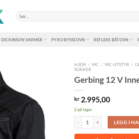
Søk
etter:
DICKINSON VARMER
PYRO BYSSEOVN
REFLEKS BÅTOVN
HJEM
/
MC
/
MC-UTSTYR
/
G
SOKKER
Gerbing 12 V In
2.995,00
kr
2 på lager
Gerbing 12 V Innerjakke MEDIUM
LEGG I H