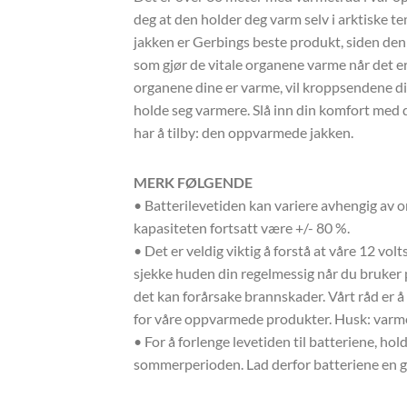
deg at den holder deg varm selv i arktiske
jakken er Gerbings beste produkt, siden den
som gjør de vitale organene varme når det er 
organene dine er varme, vil kroppsendene di
holde seg varmere. Slå inn din komfort med
har å tilby: den oppvarmede jakken.
MERK FØLGENDE
• Batterilevetiden kan variere avhengig av 
kapasiteten fortsatt være +/- 80 %.
• Det er veldig viktig å forstå at våre 12 vo
sjekke huden din regelmessig når du bruker 
det kan forårsake brannskader. Vårt råd er å
for våre oppvarmede produkter. Husk: varme 
• For å forlenge levetiden til batteriene, hold
sommerperioden. Lad derfor batteriene en ga