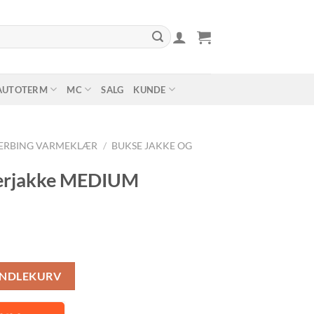
AUTOTERM
MC
SALG
KUNDE
ERBING VARMEKLÆR
/
BUKSE JAKKE OG
nerjakke MEDIUM
 antall
ANDLEKURV