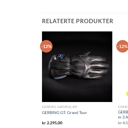
RELATERTE PRODUKTER
-12%
-12%
KKER
GERBING VARMEKLÆR
GERB
GERB
e sokker
GERBING GT: Grand Tour
m 3 A
nelig
Nåværende
95,00
kr
2.295,00
kr
4.5
pris