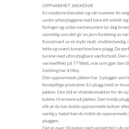
OPPVARMET JAKKEFóR
En moderne klassiker og vår nummer én selge
under ytterplaggene med bare ett enkelt la
foringer og unike varmesystem lar deg bruke
samtidig som det gir en jevn fordeling av v
Konstruert av et mykt skall, vindbestandig, 
lette og svært komprimerbare plagg. De perf
turene med uforutsigbare værforhold. Den 
varmeeffekt på 77 Watt, noe som gjør den ti
Gerbing har å tilby.
Den oppvarmede jakken har 3 plugger som k
forskjellige produkter. En plugg (rød) er h
jakken. Den blå er strømkontakten for de 
kobles til ermene på jakken. Den tredje plug
slik at du kan koble oppvarmede bukser eller
vanlig y-kabel kan du koble de oppvarmede s
pluggen.
Det er over 30 meter med varmetråd i vår o