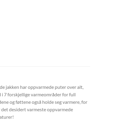
de jakken har oppvarmede puter over alt,
i 7 forskjellige varmeområder for full
dene og føttene også holde seg varmere, for
 er det desidert varmeste oppvarmede
aturer!