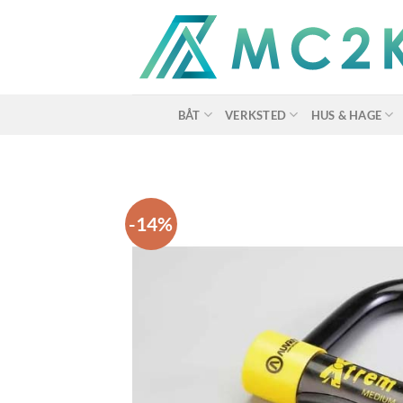
Skip
to
content
BÅT
VERKSTED
HUS & HAGE
-14%