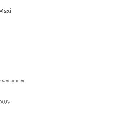
Maxi
t kodenummer
STAUV