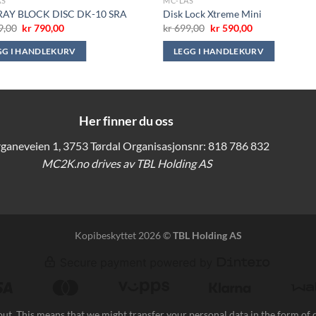
ÅS
MC-LÅS
AY BLOCK DISC DK-10 SRA
Disk Lock Xtreme Mini
Opprinnelig
Nåværende
Opprinnelig
Nåværende
9,00
kr
790,00
kr
699,00
kr
590,00
pris
pris
pris
pris
var:
er:
var:
er:
GG I HANDLEKURV
LEGG I HANDLEKURV
kr 899,00.
kr 790,00.
kr 699,00.
kr 590,00.
Her finner du oss
ganeveien 1, 3753 Tørdal Organisasjonsnr: 818 786 832
MC2K.no drives av TBL Holding AS
Kopibeskyttet 2026 ©
TBL Holding AS
ut. This means that we might transfer your personal data in the form of 