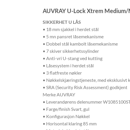
AUVRAY U-Lock Xtrem Medium/
SIKKERHET U LÅS
• 18 mm sjakkel i herdet stål
• 5 mn pansret låsemekanisme
• Dobbel stål kambolt låsemekanisme
• 7 skiver sikkerhetssylinder
• Anti-vri U-stang ved kutting
• Låsesystem i herdet stål
• 3 flatfreste nøkler
• Nøkkelskjæringstjeneste, med eksklusiv
• SRA (Security Risk Assessment) godkjent
Merke AUVRAY
• Leverandørens delenummer W1085100
• Farge/finish Svart, gul
• Konfigurasjon Nøkkel
• Horisontal klaring 85 mm