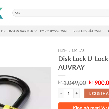
Søk
etter:
DICKINSON VARMER
PYRO BYSSEOVN
REFLEKS BÅTOVN
HJEM
/
MC-LÅS
Disk Lock U-Loc
AUVRAY
Opprin
1.049,00
900,
kr
kr
pris
Disk Lock U-Lock Xtrem Medium
var:
LEGG I H
kr 1.04