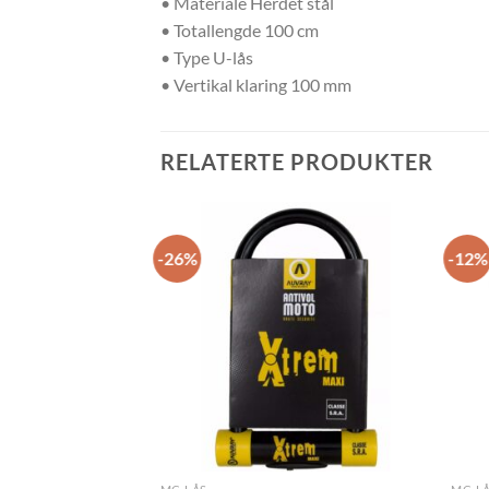
• Materiale Herdet stål
• Totallengde 100 cm
• Type U-lås
• Vertikal klaring 100 mm
RELATERTE PRODUKTER
-26%
-12%