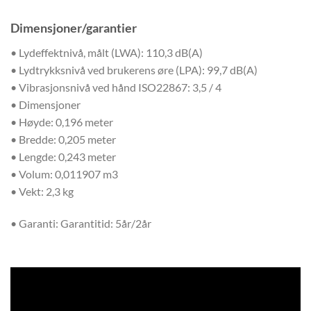
Dimensjoner/garantier
• Lydeffektnivå, målt (LWA): 110,3 dB(A)
• Lydtrykksnivå ved brukerens øre (LPA): 99,7 dB(A)
• Vibrasjonsnivå ved hånd ISO22867: 3,5 / 4
• Dimensjoner
• Høyde: 0,196 meter
• Bredde: 0,205 meter
• Lengde: 0,243 meter
• Volum: 0,011907 m3
• Vekt: 2,3 kg
• Garanti: Garantitid: 5år/2år