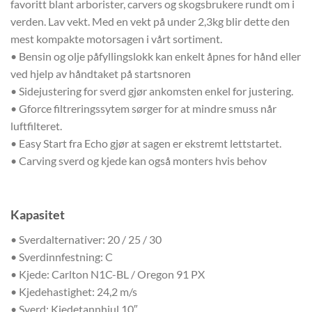
favoritt blant arborister, carvers og skogsbrukere rundt om i
verden. Lav vekt. Med en vekt på under 2,3kg blir dette den
mest kompakte motorsagen i vårt sortiment.
• Bensin og olje påfyllingslokk kan enkelt åpnes for hånd eller
ved hjelp av håndtaket på startsnoren
• Sidejustering for sverd gjør ankomsten enkel for justering.
• Gforce filtreringssytem sørger for at mindre smuss når
luftfilteret.
• Easy Start fra Echo gjør at sagen er ekstremt lettstartet.
• Carving sverd og kjede kan også monters hvis behov
Kapasitet
• Sverdalternativer: 20 / 25 / 30
• Sverdinnfestning: C
• Kjede: Carlton N1C-BL / Oregon 91 PX
• Kjedehastighet: 24,2 m/s
• Sverd: Kjedetannhjul 10″