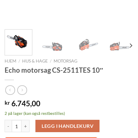
HJEM
/
HUS & HAGE
/
MOTORSAG
Echo motorsag CS-2511TES 10″
6.745,00
kr
2 på lager (kan også restbestilles)
Echo motorsag CS-2511TES 10" antall
LEGG I HANDLEKURV