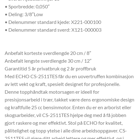
• Sporbredde: 0,050″
• Deling: 3/8″Low
• Delenummer standard kjede: X221-000100
• Delenummer standard sverd: X121-000003
Anbefalt korteste sverdlengde 20 cm / 8″
Anbefalt lengste sverdlengde 30 cm / 12″
Garantitid 5 år privatbruk og 2 år proffbruk
Med ECHO CS-2511TES får du en uovertruffen kombinasjon
av lett vekt og kraft, spesielt designet for profesjonelle.
Denne topphåndtak motorsagen er ideell for
presisjonsarbeid i trær, takket være dens ergonomiske design
og kraftfulle 25 cc bensinmotor. Enten du er en arborist eller
skogsarbeider, vil CS-2511TES hjelpe deg med å få jobben
gjort raskere og mer effektivt. Stol på ECHO for kvalitet,
pålitelighet og topp ytelse i alle dine arbeidsoppgaver. CS-
2511TES vil gjøre ditt arbeid lettere og mer effektivt, og i