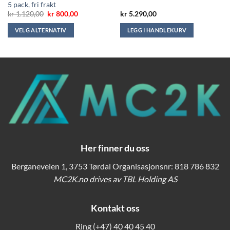
5 pack, fri frakt
ende
Opprinnelig
Nåværende
kr
1.120,00
kr
800,00
kr
5.290,00
pris
pris
var:
er:
VELG ALTERNATIV
LEGG I HANDLEKURV
990,00.
kr 1.120,00.
kr 800,00.
Dette
produktet
har
flere
varianter.
Alternativene
kan
velges
på
produktsiden
Her finner du oss
Berganeveien 1, 3753 Tørdal Organisasjonsnr: 818 786 832
MC2K.no drives av TBL Holding AS
Kontakt oss
Ring
(+47) 40 40 45 40