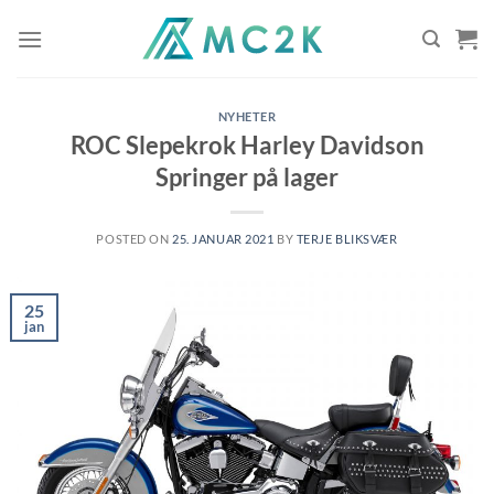
Skip
to
content
NYHETER
ROC Slepekrok Harley Davidson
Springer på lager
POSTED ON
25. JANUAR 2021
BY
TERJE BLIKSVÆR
25
jan