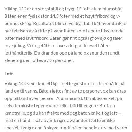
Viking 440 er en stor,stabil og trygg 14 fots aluminiumsbåt.
Båten er en fysisk stor 14,5 foter med et høyt fribord og v-
bunnet skrog. Resultatet blir en veldig stabil båt hvor du ikke
har følelsen av å sitte på vannflaten som i andre tilsvarende
båter med lavt fribord.Båten går fint også i grov sjø og tåler
mye juling. Viking 440 sin lave vekt gjør likevel båten
letthåndterlig. Du drar den opp på land og snur den rundt
alene, og den løftes av to personer.
Lett
Viking 440 veier kun 80 kg – dette gir store fordeler både på
land og til vanns. Båten løftes fint av to personer, og kan dras
opp på land av én person. Aluminiumsbåt fraktes enkelt på
selv de minste typene vare- eller båttilhengere. Bruk en
kanotralle, og du kan frakte med deg båten enkelt og lett –
med én hånd – selv over lengre avstander. Dette er ikke
spesielt tyngre enn å skyve rundt på en handlekurv med varer