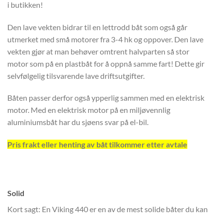
i butikken!
Den lave vekten bidrar til en lettrodd båt som også går
utmerket med små motorer fra 3-4 hk og oppover. Den lave
vekten gjør at man behøver omtrent halvparten så stor
motor som på en plastbåt for å oppnå samme fart! Dette gir
selvfølgelig tilsvarende lave driftsutgifter.
Båten passer derfor også ypperlig sammen med en elektrisk
motor. Med en elektrisk motor på en miljøvennlig
aluminiumsbåt har du sjøens svar på el-bil.
Pris frakt eller henting av båt tilkommer etter avtale
Solid
Kort sagt: En Viking 440 er en av de mest solide båter du kan