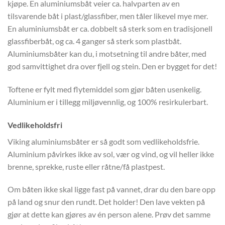
kjøpe. En aluminiumsbåt veier ca. halvparten av en
tilsvarende båt i plast/glassfiber, men tåler likevel mye mer.
En aluminiumsbåt er ca. dobbelt så sterk som en tradisjonell
glassfiberbåt, og ca. 4 ganger så sterk som plastbåt.
Aluminiumsbåter kan du, i motsetning til andre båter, med
god samvittighet dra over fjell og stein. Den er bygget for det!
Toftene er fylt med flytemiddel som gjør båten usenkelig.
Aluminium er i tillegg miljøvennlig, og 100% resirkulerbart.
Vedlikeholdsfri
Viking aluminiumsbåter er så godt som vedlikeholdsfrie.
Aluminium påvirkes ikke av sol, vær og vind, og vil heller ikke
brenne, sprekke, ruste eller råtne/få plastpest.
Om båten ikke skal ligge fast på vannet, drar du den bare opp
på land og snur den rundt. Det holder! Den lave vekten på
gjør at dette kan gjøres av én person alene. Prøv det samme