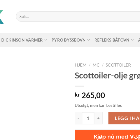
Søk
etter:
DICKINSON VARMER
PYRO BYSSEOVN
REFLEKS BÅTOVN
HJEM
/
MC
/
SCOTTOILER
Scottoiler-olje g
265,00
kr
Utsolgt, men kan bestilles
Scottoiler-olje grønn Biodegradab
LEGG I H