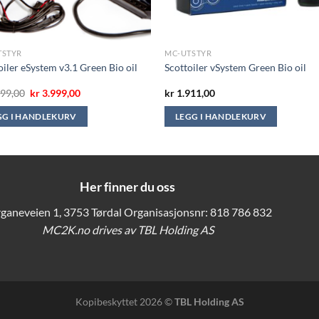
TSTYR
MC-UTSTYR
oiler eSystem v3.1 Green Bio oil
Scottoiler vSystem Green Bio oil
Opprinnelig
Nåværende
99,00
kr
3.999,00
kr
1.911,00
pris
pris
var:
er:
GG I HANDLEKURV
LEGG I HANDLEKURV
kr 5.899,00.
kr 3.999,00.
Her finner du oss
ganeveien 1, 3753 Tørdal Organisasjonsnr: 818 786 832
MC2K.no drives av TBL Holding AS
Kopibeskyttet 2026 ©
TBL Holding AS