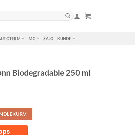
AUTOTERM
MC
SALG
KUNDE
rønn Biodegradable 250 ml
le 250 ml antall
ANDLEKURV