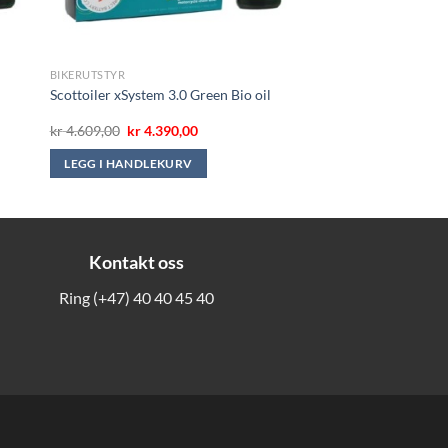
BIKERUTSTYR
Scottoiler xSystem 3.0 Green Bio oil
Opprinnelig
Nåværende
kr
4.609,00
kr
4.390,00
pris
pris
var:
er:
LEGG I HANDLEKURV
kr 4.609,00.
kr 4.390,00.
Kontakt oss
Ring
(+47) 40 40 45 40