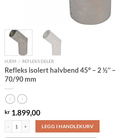
HJEM
/
REFLEKS DELER
Refleks isolert halvbend 45° – 2 ½’’ –
70/90 mm
1.899,00
kr
Refleks isolert halvbend 45° - 2 ½’’ - 70/90 mm antall
LEGG I HANDLEKURV