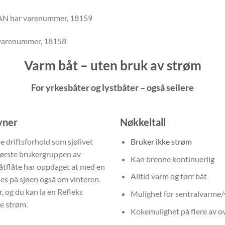
AN har varenummer, 18159
 varenummer, 18158
Varm båt – uten bruk av strøm
For yrkesbåter og lystbåter – også seilere
vner
Nøkkeltall
e driftsforhold som sjølivet
Bruker ikke strøm
største brukergruppen av
Kan brenne kontinuerlig
båtflåte har oppdaget at med en
Alltid varm og tørr båt
des på sjøen også om vinteren.
r, og du kan la en Refleks
Mulighet for sentralvarme
e strøm.
Kokemulighet på flere av 