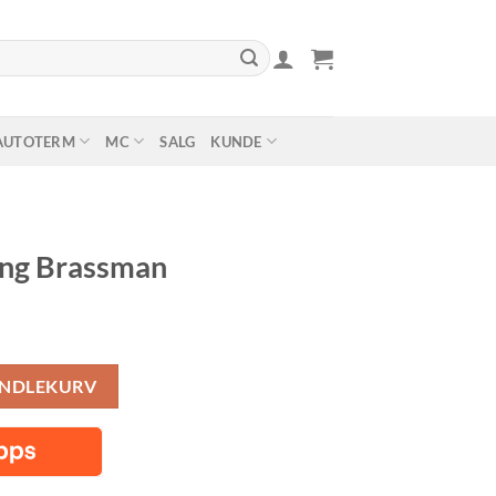
AUTOTERM
MC
SALG
KUNDE
ing Brassman
all
ANDLEKURV