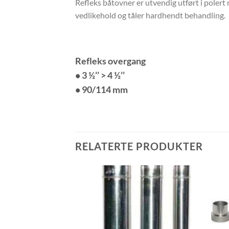
Refleks båtovner er utvendig utført i polert ru
vedlikehold og tåler hardhendt behandling.
Refleks overgang
• 3 ½’’ > 4 ½’’
• 90/114 mm
RELATERTE PRODUKTER