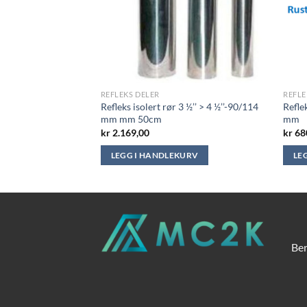
REFLEKS DELER
REFLE
end 90° – 3 ½’’ –
Refleks isolert rør 3 ½’’ > 4 ½’’-90/114
Refle
mm mm 50cm
mm
kr
2.169,00
kr
68
KURV
LEGG I HANDLEKURV
LE
Ber