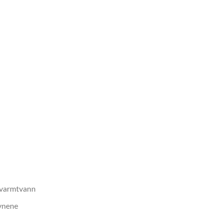
/varmtvann
ovnene