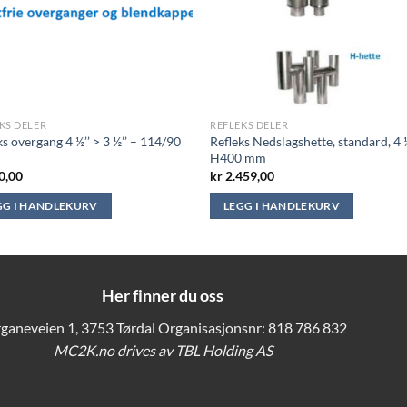
KS DELER
REFLEKS DELER
ks overgang 4 ½’’ > 3 ½’’ – 114/90
Refleks Nedslagshette, standard, 4 ½
H400 mm
0,00
kr
2.459,00
GG I HANDLEKURV
LEGG I HANDLEKURV
Her finner du oss
ganeveien 1, 3753 Tørdal Organisasjonsnr: 818 786 832
MC2K.no drives av TBL Holding AS