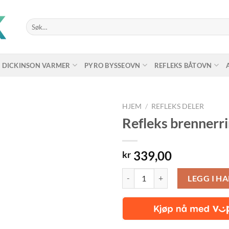
Søk
etter:
DICKINSON VARMER
PYRO BYSSEOVN
REFLEKS BÅTOVN
HJEM
/
REFLEKS DELER
Refleks brennerr
339,00
kr
Refleks brennerring Brassman ant
LEGG I H