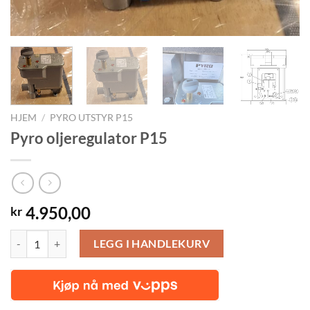
HJEM
/
PYRO UTSTYR P15
Pyro oljeregulator P15
4.950,00
kr
Pyro oljeregulator P15 antall
LEGG I HANDLEKURV