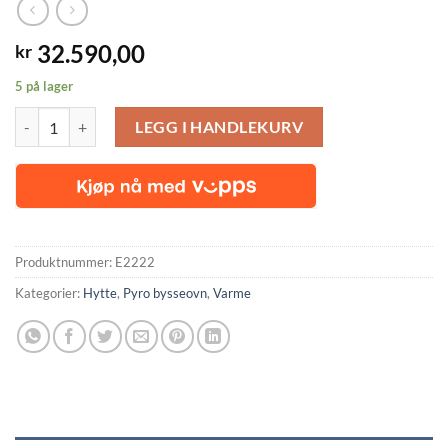
32.590,00
kr
5 på lager
PYRO ™ oljeovn P21, oljebysse, 24V antall
LEGG I HANDLEKURV
Produktnummer:
E2222
Kategorier:
Hytte
,
Pyro bysseovn
,
Varme