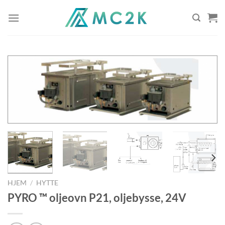
Skip
to
content
HJEM
/
HYTTE
PYRO ™ oljeovn P21, oljebysse, 24V