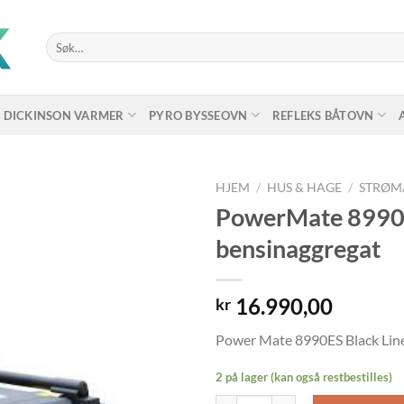
Søk
etter:
DICKINSON VARMER
PYRO BYSSEOVN
REFLEKS BÅTOVN
HJEM
/
HUS & HAGE
/
STRØM
PowerMate 8990E
bensinaggregat
16.990,00
kr
Power Mate 8990ES Black Lin
2 på lager (kan også restbestilles)