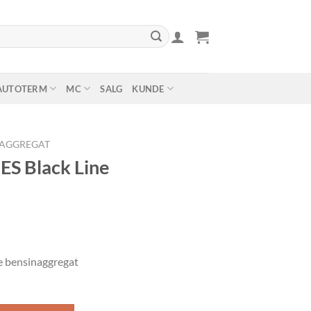
AUTOTERM
MC
SALG
KUNDE
AGGREGAT
S Black Line
e bensinaggregat