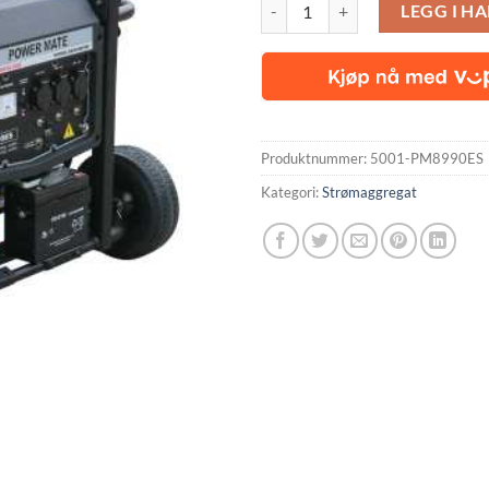
PowerMate 8990ES Black Line ben
LEGG I H
Produktnummer:
5001-PM8990ES
Kategori:
Strømaggregat