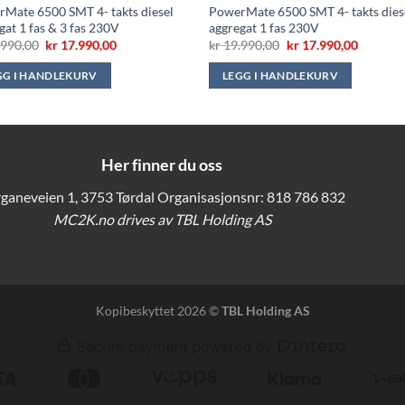
Mate 6500 SMT 4- takts diesel
PowerMate 6500 SMT 4- takts dies
gat 1 fas & 3 fas 230V
aggregat 1 fas 230V
Opprinnelig
Nåværende
Opprinnelig
Nåvære
990,00
kr
17.990,00
kr
19.990,00
kr
17.990,00
pris
pris
pris
pris
var:
er:
var:
er:
GG I HANDLEKURV
LEGG I HANDLEKURV
kr 19.990,00.
kr 17.990,00.
kr 19.990,00.
kr 17.99
Her finner du oss
ganeveien 1, 3753 Tørdal Organisasjonsnr: 818 786 832
MC2K.no drives av TBL Holding AS
Kopibeskyttet 2026 ©
TBL Holding AS