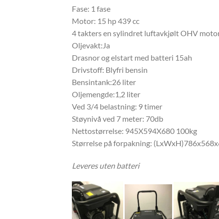
Fase: 1 fase
Motor: 15 hp 439 cc
4 takters en sylindret luftavkjølt OHV moto
Oljevakt:Ja
Drasnor og elstart med batteri 15ah
Drivstoff: Blyfri bensin
Bensintank:26 liter
Oljemengde:1,2 liter
Ved 3/4 belastning: 9 timer
Støynivå ved 7 meter: 70db
Nettostørrelse: 945X594X680 100kg
Størrelse på forpakning: (LxWxH)786x56
Leveres uten batteri