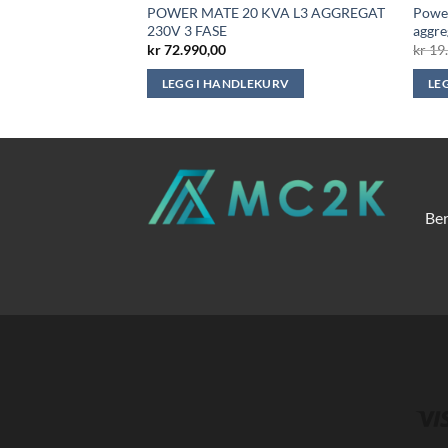
rømaggregat diesel
POWER MATE 20 KVA L3 AGGREGAT
Power
se 400V
230V 3 FASE
aggre
nnelig
Nåværende
.990,00
kr
72.990,00
kr
19.
pris
er:
KURV
LEGG I HANDLEKURV
LE
.990,00.
kr 31.990,00.
Ber