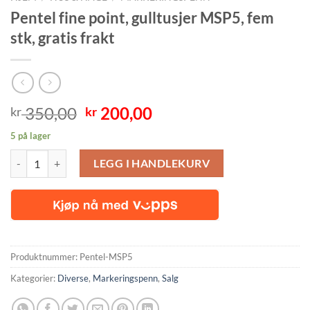
Pentel fine point, gulltusjer MSP5, fem
stk, gratis frakt
Opprinnelig
Nåværende
350,00
200,00
kr
kr
pris
pris
5 på lager
var:
er:
Pentel fine point, gulltusjer MSP5, fem stk, gratis frakt antall
kr 350,00.
kr 200,00.
LEGG I HANDLEKURV
Produktnummer:
Pentel-MSP5
Kategorier:
Diverse
,
Markeringspenn
,
Salg