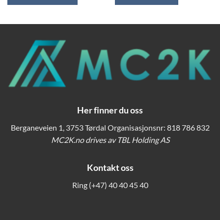
kr 155,00.
kr 80,00.
kr 199,00.
kr 100,00.
Dette
produktet
har
flere
varianter.
Alternativene
kan
velges
på
produktsiden
Her finner du oss
Berganeveien 1, 3753 Tørdal Organisasjonsnr: 818 786 832
MC2K.no drives av TBL Holding AS
Kontakt oss
Ring
(+47) 40 40 45 40