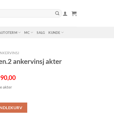
AUTOTERM
MC
SALG
KUNDE
NKERVINSJ
.2 ankervinsj akter
nnelig
Nåværende
90,00
pris
e akter
er:
565,00.
kr 21.990,00.
ter antall
ANDLEKURV