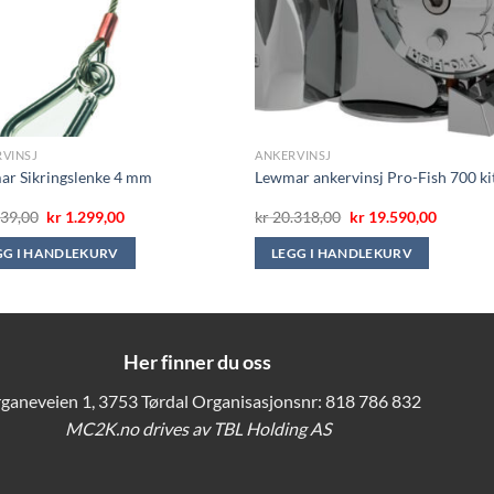
VINSJ
ANKERVINSJ
r Sikringslenke 4 mm
Lewmar ankervinsj Pro-Fish 700 ki
Opprinnelig
Nåværende
Opprinnelig
Nåvære
39,00
kr
1.299,00
kr
20.318,00
kr
19.590,00
pris
pris
pris
pris
var:
er:
var:
er:
GG I HANDLEKURV
LEGG I HANDLEKURV
kr 1.339,00.
kr 1.299,00.
kr 20.318,00.
kr 19.59
Her finner du oss
ganeveien 1, 3753 Tørdal Organisasjonsnr: 818 786 832
MC2K.no drives av TBL Holding AS