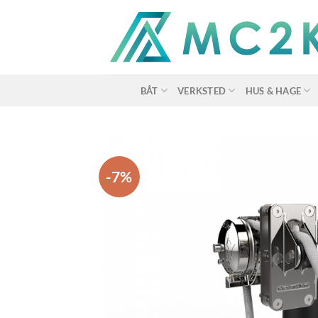
Skip
to
content
BÅT
VERKSTED
HUS & HAGE
-7%