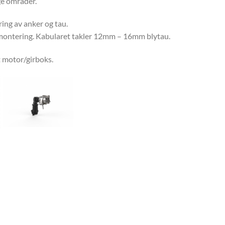
nge områder.
ring av anker og tau.
ermontering. Kabularet takler 12mm – 16mm blytau.
t motor/girboks.