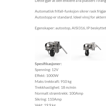
Dette gjør at den enklere å få plassert i tra
Automatisk frifall-funksjon sikrer rask frigjø
Autostopp er standard. Ideel vinsj for akt
Egenskaper: autostop, AISI316, IP beskytte
Spesifikasjoner:
Spenning: 12V
Effekt: 1000W
Maks trekkraft: 910 kg
Trekkhastighet: 18 m/min
Normalt strømtrekk: 100Amp
Sikring: 110Amp
Vekt: 19,9 kg