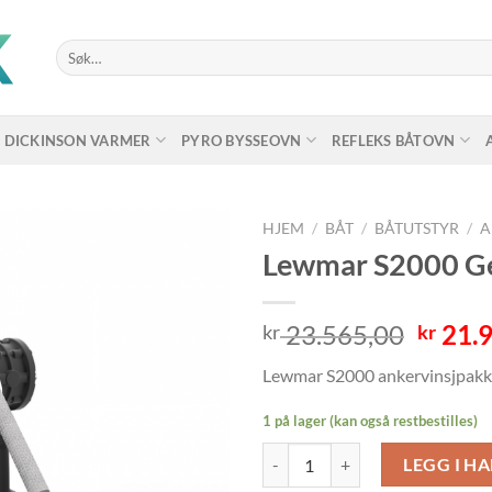
Søk
etter:
DICKINSON VARMER
PYRO BYSSEOVN
REFLEKS BÅTOVN
HJEM
/
BÅT
/
BÅTUTSTYR
/
A
Lewmar S2000 Gen
Oppri
23.565,00
21.9
kr
kr
pris
Lewmar S2000 ankervinsjpakk
var:
kr 23.
1 på lager (kan også restbestilles)
Lewmar S2000 Gen.2 ankervinsj ak
LEGG I H