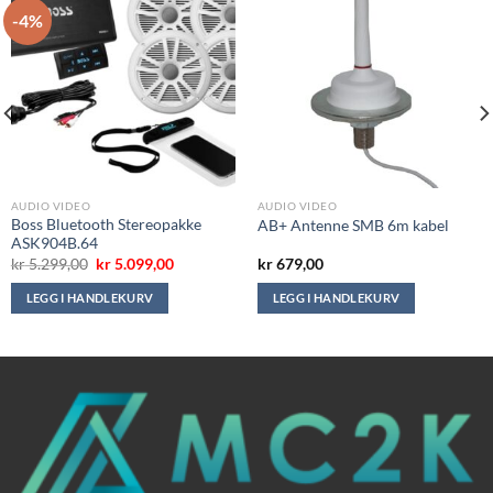
-4%
AUDIO VIDEO
AUDIO VIDEO
Boss Bluetooth Stereopakke
AB+ Antenne SMB 6m kabel
ASK904B.64
Opprinnelig
Nåværende
kr
5.299,00
kr
5.099,00
kr
679,00
pris
pris
var:
er:
LEGG I HANDLEKURV
LEGG I HANDLEKURV
kr 5.299,00.
kr 5.099,00.