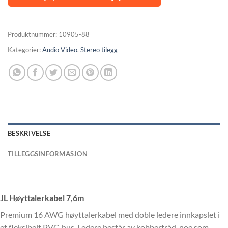
Produktnummer:
10905-88
Kategorier:
Audio Video
,
Stereo tilegg
BESKRIVELSE
TILLEGGSINFORMASJON
JL Høyttalerkabel 7,6m
Premium 16 AWG høyttalerkabel med doble ledere innkapslet i
et fleksibelt PVC-hus. Ledere består av kobbertråd, noe som