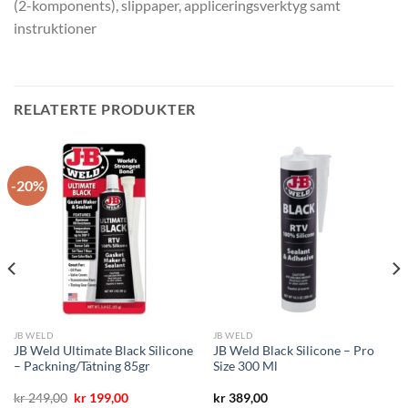
(2-komponents), slippaper, appliceringsverktyg samt
instruktioner
RELATERTE PRODUKTER
-20%
JB WELD
JB WELD
JB Weld Ultimate Black Silicone
JB Weld Black Silicone – Pro
– Packning/Tätning 85gr
Size 300 Ml
Opprinnelig
Nåværende
kr
249,00
kr
199,00
kr
389,00