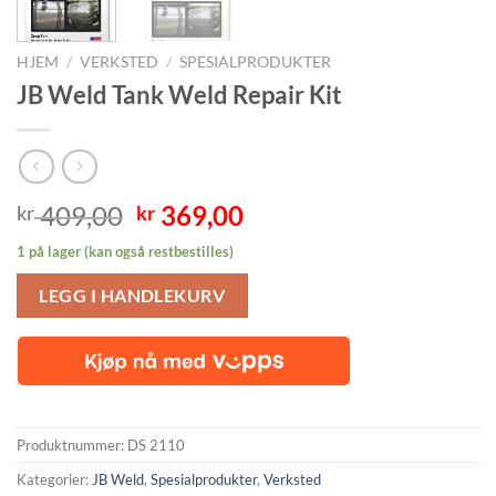
HJEM
/
VERKSTED
/
SPESIALPRODUKTER
JB Weld Tank Weld Repair Kit
Opprinnelig
Nåværende
409,00
369,00
kr
kr
pris
pris
1 på lager (kan også restbestilles)
var:
er:
kr 409,00.
kr 369,00.
LEGG I HANDLEKURV
Produktnummer:
DS 2110
Kategorier:
JB Weld
,
Spesialprodukter
,
Verksted