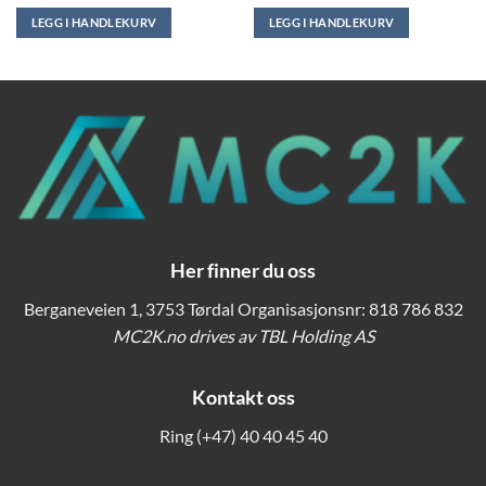
pris
pris
var:
er:
LEGG I HANDLEKURV
LEGG I HANDLEKURV
kr 249,00.
kr 199,00.
Her finner du oss
Berganeveien 1, 3753 Tørdal Organisasjonsnr: 818 786 832
MC2K.no drives av TBL Holding AS
Kontakt oss
Ring
(+47) 40 40 45 40