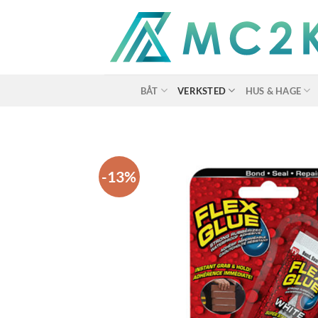
Skip
to
content
BÅT
VERKSTED
HUS & HAGE
-13%