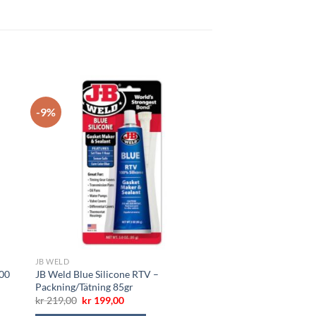
-9%
JB WELD
300
JB Weld Blue Silicone RTV –
Packning/Tätning 85gr
Opprinnelig
Nåværende
kr
219,00
kr
199,00
pris
pris