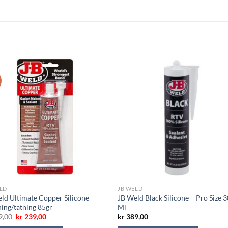
LD
JB WELD
ld Ultimate Copper Silicone –
JB Weld Black Silicone – Pro Size 
ing/tätning 85gr
Ml
Opprinnelig
Nåværende
9,00
kr
239,00
kr
389,00
pris
pris