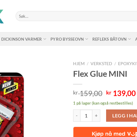
Søk
etter:
DICKINSON VARMER
PYRO BYSSEOVN
REFLEKS BÅTOVN
HJEM
/
VERKSTED
/
EPOXYKI
Flex Glue MINI
Opprinne
159,00
139,00
kr
kr
pris
1 på lager (kan også restbestilles)
var:
Flex Glue MINI antall
kr 159,00
LEGG I H