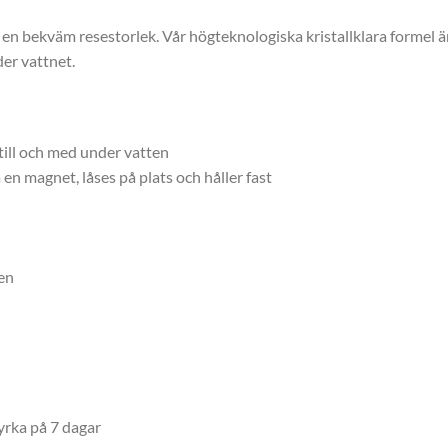
 i en bekväm resestorlek. Vår högteknologiska kristallklara formel ä
er vattnet.
till och med under vatten
n magnet, låses på plats och håller fast
en
yrka på 7 dagar